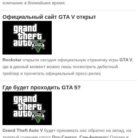
компанию в ближайшее время.
Официальный сайт GTA V открыт
Rockstar
открыли сегодня официальную страничку игры
GTA V
,
где в данный момент можно лишь посмотреть дебютный
трейлер и прочитать официальный пресс-релиз.
Где будет проходить GTA 5?
Grand Theft Auto V
будет принимать нас обратно на запад, на
залитый солнцем город
Лос-Сантос
,
Сан-Андреас
! Однако в