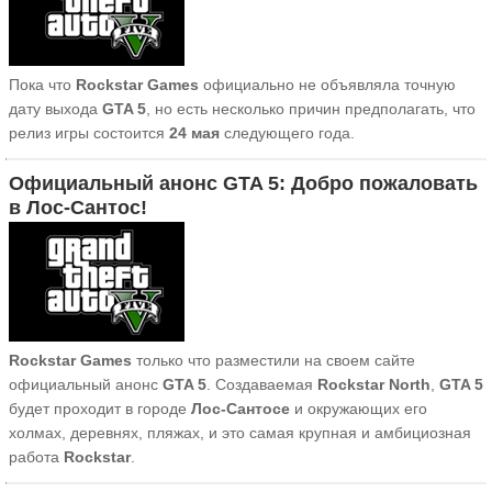
Пока что
Rockstar Games
официально не объявляла точную
дату выхода
GTA 5
, но есть несколько причин предполагать, что
релиз игры состоится
24 мая
следующего года.
Официальный анонс GTA 5: Добро пожаловать
в Лос-Сантос!
Rockstar Games
только что разместили на своем сайте
официальный анонс
GTA 5
. Создаваемая
Rockstar North
,
GTA 5
будет проходит в городе
Лос-Сантосе
и окружающих его
холмах, деревнях, пляжах, и это самая крупная и амбициозная
работа
Rockstar
.