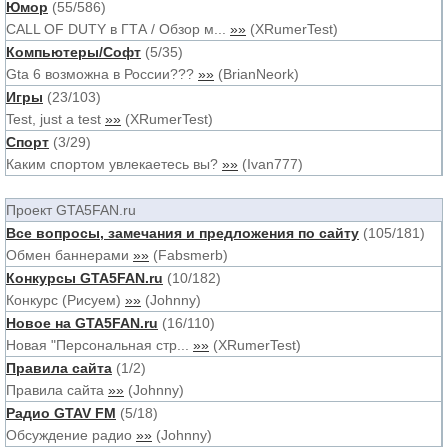
Юмор
(
55
/
586
)
CALL OF DUTY в ГТА / Обзор м...
»»
(
XRumerTest
)
Компьютеры/Софт
(
5
/
35
)
Gta 6 возможна в России???
»»
(
BrianNeork
)
Игры
(
23
/
103
)
Test, just a test
»»
(
XRumerTest
)
Спорт
(
3
/
29
)
Каким спортом увлекаетесь вы?
»»
(
Ivan777
)
Проект GTA5FAN.ru
Все вопросы, замечания и предложения по сайту
(
105
/
181
)
Обмен баннерами
»»
(
Fabsmerb
)
Конкурсы GTA5FAN.ru
(
10
/
182
)
Конкурс (Рисуем)
»»
(
Johnny
)
Новое на GTA5FAN.ru
(
16
/
110
)
Новая "Персональная стр...
»»
(
XRumerTest
)
Правила сайта
(
1
/
2
)
Правила сайта
»»
(
Johnny
)
Радио GTAV FM
(
5
/
18
)
Обсуждение радио
»»
(
Johnny
)