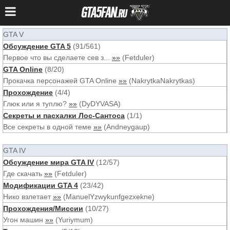
GTA V
Обсуждение GTA 5
(
91
/
561
)
Первое что вы сделаете сев з...
»»
(
Fetduler
)
GTA Online
(
8
/
20
)
Прокачка персонажей GTA Online
»»
(
NakrytkaNakrytkas
)
Прохождение
(
4
/
4
)
Глюк или я туплю?
»»
(
DyDYVASA
)
Секреты и пасхалки Лос-Сантоса
(
1
/
1
)
Все секреты в одной теме
»»
(
Andneygaup
)
GTA IV
Обсуждение мира GTA IV
(
12
/
57
)
Где скачать
»»
(
Fetduler
)
Модификации GTA 4
(
23
/
42
)
Нико взлетает
»»
(
ManuelYzwykunfgezxekne
)
Прохождения/Миссии
(
10
/
27
)
Угон машин
»»
(
Yuriymum
)