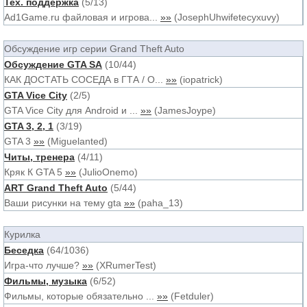
Тех. поддержка
(
5
/
13
)
Ad1Game.ru файловая и игрова...
»»
(
JosephUhwifetecyxuvy
)
Обсуждение игр серии Grand Theft Auto
Обсуждение GTA SA
(
10
/
44
)
КАК ДОСТАТЬ СОСЕДА в ГТА / О...
»»
(
iopatrick
)
GTA Vice City
(
2
/
5
)
GTA Vice City для Android и ...
»»
(
JamesJoype
)
GTA 3, 2, 1
(
3
/
19
)
GTA 3
»»
(
Miguelanted
)
Читы, тренера
(
4
/
11
)
Кряк К GTA 5
»»
(
JulioOnemo
)
ART Grand Theft Auto
(
5
/
44
)
Ваши рисунки на тему gta
»»
(
paha_13
)
Курилка
Беседка
(
64
/
1036
)
Игра-что лучше?
»»
(
XRumerTest
)
Фильмы, музыка
(
6
/
52
)
Фильмы, которые обязательно ...
»»
(
Fetduler
)