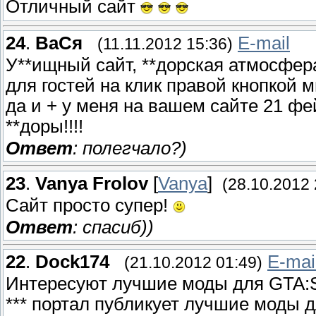
Отличный сайт
24
.
ВаСя
E-mail
(11.11.2012 15:36)
У**ищный сайт, **дорская атмосфер
для гостей на клик правой кнопкой 
да и + у меня на вашем сайте 21 фей
**доры!!!!
Ответ
: полегчало?)
23
.
Vanya Frolov
[
Vanya
]
(28.10.2012 
Сайт просто супер!
Ответ
: спасиб))
22
.
Dock174
E-mai
(21.10.2012 01:49)
Интересуют лучшие моды для GTA:S
*** портал публикует лучшие моды д