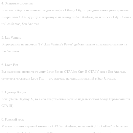
4. Знакомые строения
Если вы пойдете на мини-поле для гольфа в Liberty City, то увидите некоторые строения
из прошлых GTA: курицу и ветрянную мельницу из San Andreas, маяк из Vice City и Cones
из Los Santos, San Andreas.
5. Las Ventura
В программе на игровом TV „Las Ventura's Poker" действительно показывают казино из
Las Venturas.
6. Love Fist
Вы, наверное, помните группу Love Fist из GTA Vice City. В GTA IV, как в San Andreas,
тоже есть отсылка к Love Fist — это вывеска на одном из зданий в Star Junction.
7. Одежда Клода
Если убить Playboy X, то в его апартаментах можно надеть костюм Клода (протагониста
GTA III).
8. Горячий кофе
Мы все помним скрытый контент в GTA San Andreas, названный „Hot Coffee", и большие