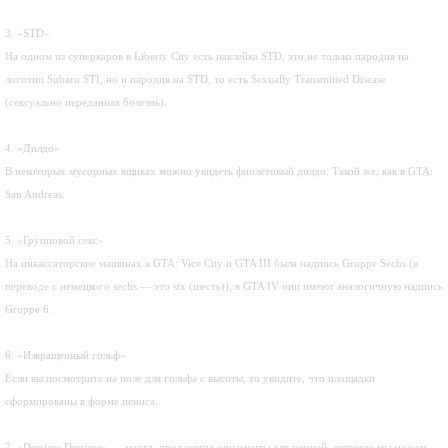
3. «STD»
На одном из суперкаров в Liberty City есть наклейка STD, это не только пародия на
логотип Subaru STI, но и пародия на STD, то есть Sexually Transmitted Disease
(cексуально переданная болезнь).
4. «Дилдо»
В некоторых мусорных ящиках можно увидеть фиолетовый дилдо. Такой же, как в GTA:
San Andreas.
5. «Групповой секс»
На инкассаторские машинах в GTA: Vice City и GTA III была надпись Gruppe Sechs (в
переводе с немецкого sechs — это six (шесть)), в GTA IV они имеют аналогичную надпись
Gruppe 6.
6. «Извращенный гольф»
Если вы посмотрите на поле для гольфа с высоты, то увидите, что площадки
сформированы в форме пениса.
7. «Derriere Derriere» — марка, продающая орнаменты для ремней, которую мы можем