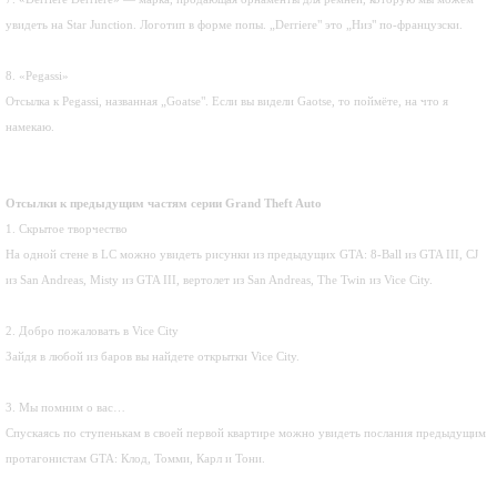
увидеть на Star Junction. Логотип в форме попы. „Derriere" это „Низ" по-французски.
8. «Pegassi»
Отсылка к Pegassi, названная „Goatse". Если вы видели Gaotse, то поймёте, на что я
намекаю.
Отсылки к предыдущим частям серии Grand Theft Auto
1. Скрытое творчество
На одной стене в LC можно увидеть рисунки из предыдущих GTA: 8-Ball из GTA III, CJ
из San Andreas, Misty из GTA III, вертолет из San Andreas, The Twin из Vice City.
2. Добро пожаловать в Vice City
Зайдя в любой из баров вы найдете открытки Vice City.
3. Мы помним о вас…
Спускаясь по ступенькам в своей первой квартире можно увидеть послания предыдущим
протагонистам GTA: Клод, Томми, Карл и Тони.