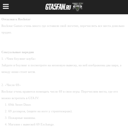
Отсылки к Rockstar
Rockstar Games очень много где оставили свой логотип, перечислить все места довольно
трудно.
Сексуальные пародии
1. «Член боулинг-клуба»
Зайдите в боулинг и посмотрите на неоновую вывеску, на ней изображены два шара, а
между ними стоит кегля.
2. «Число 69»
Rockstar очень нравится помещать число 69 в свои игры. Перечислим места, где его
можно встретить в GTA IV:
1. 69th Street Diner.
2. 69 долларов, (ищите на ноге у стриптизерши).
3. Пожарные машины.
4. Магазин с вывеской 69 Exchange.