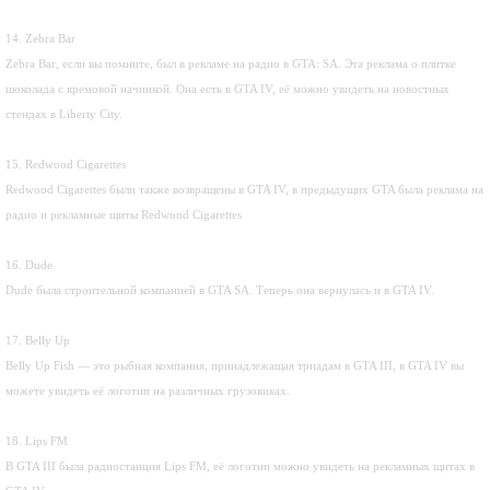
14. Zebra Bar
Zebra Bar, если вы помните, был в рекламе на радио в GTA: SA. Эта реклама о плитке
шоколада с кремовой начинкой. Она есть в GTA IV, её можно увидеть на новостных
стендах в Liberty City.
15. Redwood Cigarettes
Redwood Cigarettes были также возвращены в GTA IV, в предыдущих GTA была реклама на
радио и рекламные щиты Redwood Cigarettes
16. Dude
Dude была строительной компанией в GTA SA. Теперь она вернулась и в GTA IV.
17. Belly Up
Belly Up Fish — это рыбная компания, принадлежащая триадам в GTA III, в GTA IV вы
можете увидеть её логотип на различных грузовиках.
18. Lips FM
В GTA III была радиостанция Lips FM, её логотип можно увидеть на рекламных щитах в