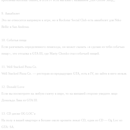
проблемы Rockstar Games, в GTA IV есть магазин с названием „Hot Coffee Shop„.
9. Авиабилет
Это не относится напрямую к игре, но в Rockstar Social Club есть авиабилет для Niko
Bellic в San Andreas.
10. Собачья пища
Если разгневать определенного пешехода, он может сказать «я сделаю из тебя собачью
пищу», это отсылка к GTA III, где Marty Chonks стал собачьей пищей.
11. Well Stacked Pizza Co.
Well Stacked Pizza Co. — ресторан из предыдущих GTA, есть в IV, но зайти в него нельзя.
12. Donald Love
Если вы посмотрите на любую газету в инре, то на внешней стороне увидите лицо
Дональда Лава из GTA III.
13. СD диски OG LOC’а
На полу в вашей квартире в Бохане около кровати лежат CD, один из CD — Og Loc из
GTA: SA.