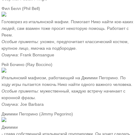
Фил Белл (Phil Bell)
Головорез из итальянской мафии. Помогает Нико найти кое-каких
людей, сам взамен тоже просит некоторую помощь. Работает с
Реем.
Особые приметы:
ухожен, предпочитает классический костюм,
крупное лицо, ямочка на подбородке.
Озвучка
: Frank Bonsangue
Рей Бочино (Ray Boccino)
Итальянский мафиози, работающий на Джимми Пегорино. По
ходу игры пытается помочь Нико найти одного важного человека.
Особые приметы:
мужественный, каждую встречу начинает с
коронной фразы.
Озвучка
: Joe Barbara
Джимми Пегорино (Jimmy Pegorino)
Джимми
- глава собственной итальянской группировки. Он хочет сделать