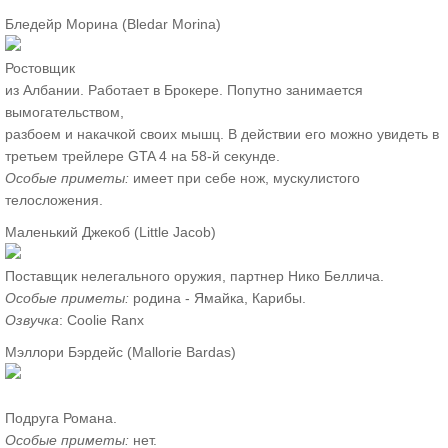
Бледейр Морина (Bledar Morina)
Ростовщик
из Албании. Работает в Брокере. Попутно занимается
вымогательством,
разбоем и накачкой своих мышц. В действии его можно увидеть в
третьем трейлере GTA 4 на 58-й секунде.
Особые приметы:
имеет при себе нож, мускулистого
телосложения.
Маленький Джекоб (Little Jacob)
Поставщик нелегального оружия, партнер Нико Беллича.
Особые приметы:
родина - Ямайка, Карибы.
Озвучка
: Coolie Ranx
Мэллори Бэрдейс (Mallorie Bardas)
Подруга Романа.
Особые приметы:
нет.