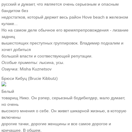
русский и думает, что является очень серьезным и опасным
бандитом без
недостатков, который держит весь район Hove beach в железном
кулаке...
Но на самом деле обычное его времяпрепровождения - лизание
задниц
вышестоящих преступных группировок. Владимир подхалим и
хочет добиться
большой власти и соотвествующей репутации.
Особые приметы:
лысина, усы.
Озвучка
: Misha Kuznetsov
Брюси Кибуц (Brucie Kibbutz)
Белый
товарищ Нико. Он рэпер, серьезный бодибилдер, мало думает,
но очень
высокого мнения о себе. Он живет шикарной жизнью, в которую
включены
дорогие тачки, дорогие женщины и все самое дорогое и
кричащее. В общем,