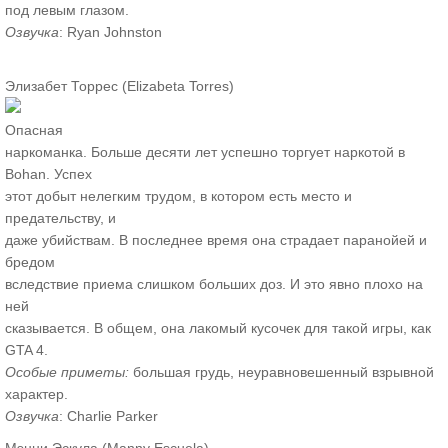
под левым глазом.
Озвучка
: Ryan Johnston
Элизабет Торрес (Elizabeta Torres)
Опасная
наркоманка. Больше десяти лет успешно торгует наркотой в
Bohan. Успех
этот добыт нелегким трудом, в котором есть место и
предательству, и
даже убийствам. В последнее время она страдает паранойей и
бредом
вследствие приема слишком больших доз. И это явно плохо на
ней
сказывается. В общем, она лакомый кусочек для такой игры, как
GTA 4.
Особые приметы:
большая грудь, неуравновешенный взрывной
характер.
Озвучка
: Charlie Parker