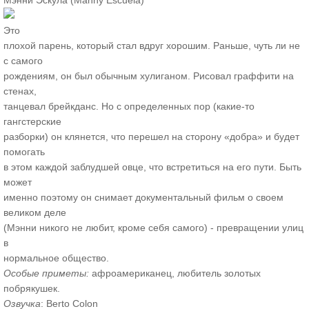
Мэнни Эскула (Manny Escuela)
Это
плохой парень, который стал вдруг хорошим. Раньше, чуть ли не
с самого
рождениям, он был обычным хулиганом. Рисовал граффити на
стенах,
танцевал брейкданс. Но с определенных пор (какие-то
гангстерские
разборки) он клянется, что перешел на сторону «добра» и будет
помогать
в этом каждой заблудшей овце, что встретиться на его пути. Быть
может
именно поэтому он снимает документальный фильм о своем
великом деле
(Мэнни никого не любит, кроме себя самого) - превращении улиц
в
нормальное общество.
Особые приметы:
афроамериканец, любитель золотых
побрякушек.
Озвучка
: Berto Colon