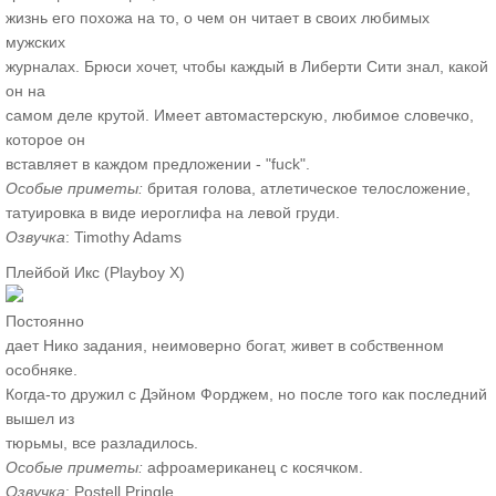
жизнь его похожа на то, о чем он читает в своих любимых
мужских
журналах. Брюси хочет, чтобы каждый в Либерти Сити знал, какой
он на
самом деле крутой. Имеет автомастерскую, любимое словечко,
которое он
вставляет в каждом предложении - "fuck".
Особые приметы:
бритая голова, атлетическое телосложение,
татуировка в виде иероглифа на левой груди.
Озвучка
: Timothy Adams
Плейбой Икс (Playboy X)
Постоянно
дает Нико задания, неимоверно богат, живет в собственном
особняке.
Когда-то дружил с Дэйном Форджем, но после того как последний
вышел из
тюрьмы, все разладилось.
Особые приметы:
афроамериканец с косячком.
Озвучка
: Postell Pringle