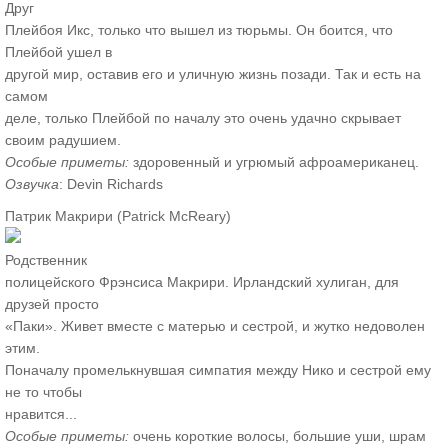
Друг
Плейбоя Икс, только что вышел из тюрьмы. Он боится, что
Плейбой ушел в
другой мир, оставив его и уличную жизнь позади. Так и есть на
самом
деле, только Плейбой по началу это очень удачно скрывает
своим радушием.
Особые приметы:
здоровенный и угрюмый афроамериканец.
Озвучка
: Devin Richards
Патрик Макрири (Patrick McReary)
Родственник
полицейского Фрэнсиса Макрири. Ирландский хулиган, для
друзей просто
«Паки». Живет вместе с матерью и сестрой, и жутко недоволен
этим.
Поначалу промелькнувшая симпатия между Нико и сестрой ему
не то чтобы
нравится...
Особые приметы:
очень короткие волосы, большие уши, шрам