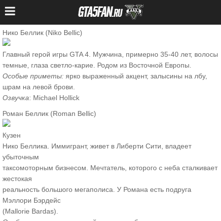
Нико Беллик (Niko Bellic)
Главный герой игры GTA 4. Мужчина, примерно 35-40 лет, волосы
темные, глаза светло-карие. Родом из Восточной Европы.
Особые приметы:
ярко выраженный акцент, залысины на лбу,
шрам на левой брови.
Озвучка
: Michael Hollick
Роман Беллик (Roman Bellic)
Кузен
Нико Беллика. Иммигрант, живет в Либерти Сити, владеет
убыточным
таксомоторным бизнесом. Мечтатель, которого с неба сталкивает
жестокая
реальность большого мегаполиса. У Романа есть подруга
Мэллори Бэрдейс
(Mallorie Bardas).