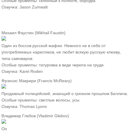
Особые приметы:
склонный к полноте, бородка.
Озвучка:
Jason Zumwalt
Михаил Фаустин (Mikhail Faustin)
Один из боссов русской мафии. Немного не в себе от
употребляемых наркотиков, не любит всякую русскую клюкву,
типа самоваров.
Особые приметы:
татуровка в виде черепа на груди.
Озвучка
: Karel Roden
Фрэнсис Макрири (Francis McReary)
Продажный полицейский, знающий о грязном прошлом Беллича.
Особые приметы:
светлые волосы, усы.
Озвучка
: Thomas Lyons
Владимир Глебов (Vladimir Glebov)
Он