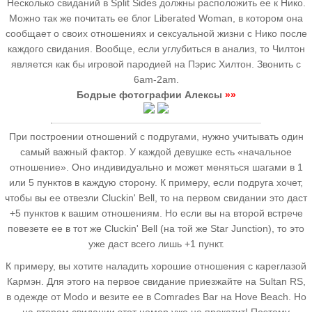
Несколько свиданий в Split Sides должны расположить ее к Нико.
Можно так же почитать ее блог Liberated Woman, в котором она
сообщает о своих отношениях и сексуальной жизни с Нико после
каждого свидания. Вообще, если углубиться в анализ, то Чилтон
является как бы игровой пародией на Пэрис Хилтон. Звонить с
6am-2am.
Бодрые фотографии Алексы
»»
При построении отношений с подругами, нужно учитывать один
самый важный фактор. У каждой девушке есть «начальное
отношение». Оно индивидуально и может меняться шагами в 1
или 5 пунктов в каждую сторону. К примеру, если подруга хочет,
чтобы вы ее отвезли Cluckin' Bell, то на первом свидании это даст
+5 пунктов к вашим отношениям. Но если вы на второй встрече
повезете ее в тот же Cluckin' Bell (на той же Star Junction), то это
уже даст всего лишь +1 пункт.
К примеру, вы хотите наладить хорошие отношения с кареглазой
Кармэн. Для этого на первое свидание приезжайте на Sultan RS,
в одежде от Modo и везите ее в Comrades Bar на Hove Beach. Но