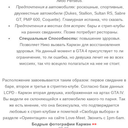
либо Perseus.
Предпочтения в автомобилях:
роскошные, спортивные,
двухместные автомобили (Dukes, Stallion, Sultan RS, Sabre
GT, PMP 600, Coquette). Гламурная испанка, что сказать.
Предпочтения в местах для встреч:
бары и стрип-клубы
на ранних свиданиях. Позже потребует рестораны.
Специальные Способности:
повышение здоровья.
Позволяет Нико вызвать Кармэн для восстановления
здоровья. На данный момент в GTA 4 присутствует то ли
ограничение, то ли ошибка, но девушка лечит не во всех
миссиях, так что всецело полагаться на нее не стоит.
Расположение завоевывается таким образом: первое свидание в
баре, второе и третье в стриптиз-клубе. Согласно базе данных
LCPD - Кармэн вторая девушка, изображенная на артах GTA IV.
Вы видели ее склоняющейся к автомобилю какого-то парня. Так
же есть мнение, что она бисексуалка, что подтверждается
любовью к стрип-клубам и пометкой «Свобода выбора» в
разделе «Ориентация» на сайте Love-Meet. Звонить с 1pm-6am.
Бодрые фотографии Кармэн
»»