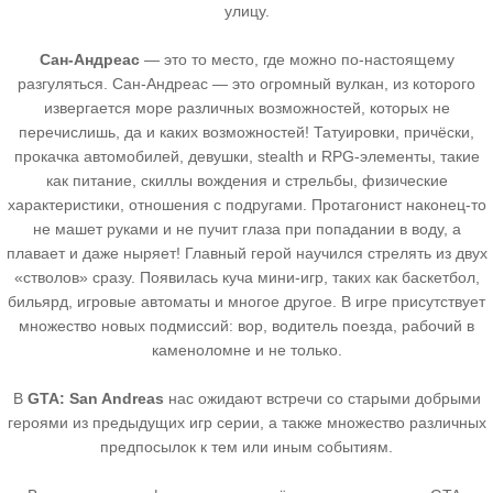
улицу.
Сан-Андреас
— это то место, где можно по-настоящему
разгуляться. Сан-Андреас — это огромный вулкан, из которого
извергается море различных возможностей, которых не
перечислишь, да и каких возможностей! Татуировки, причёски,
прокачка автомобилей, девушки, stealth и RPG-элементы, такие
как питание, скиллы вождения и стрельбы, физические
характеристики, отношения с подругами. Протагонист наконец-то
не машет руками и не пучит глаза при попадании в воду, а
плавает и даже ныряет! Главный герой научился стрелять из двух
«стволов» сразу. Появилась куча мини-игр, таких как баскетбол,
бильярд, игровые автоматы и многое другое. В игре присутствует
множество новых подмиссий: вор, водитель поезда, рабочий в
каменоломне и не только.
В
GTA: San Andreas
нас ожидают встречи со старыми добрыми
героями из предыдущих игр серии, а также множество различных
предпосылок к тем или иным событиям.