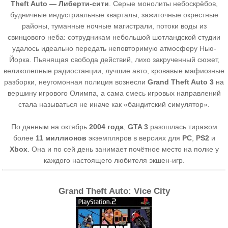
Theft Auto — Либерти-сити
. Серые монолиты небоскрёбов,
будничные индустриальные кварталы, зажиточные окрестные
районы, туманные ночные магистрали, потоки воды из
свинцового неба: сотрудникам небольшой шотландской студии
удалось идеально передать неповторимую атмосферу Нью-
Йорка. Пьянящая свобода действий, лихо закрученный сюжет,
великолепные радиостанции, лучшие авто, кровавые мафиозные
разборки, неугомонная полиция вознесли
Grand Theft Auto 3
на
вершину игрового Олимпа, а сама смесь игровых направлений
стала называться не иначе как «бандитский симулятор».
По данным на октябрь
2004 года
,
GTA 3
разошлась тиражом
более
11 миллионов
экземпляров в версиях для
PC
,
PS2
и
Xbox
. Она и по сей день занимает почётное место на полке у
каждого настоящего любителя экшен-игр.
Grand Theft Auto: Vice City