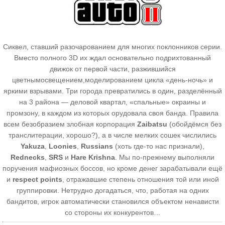
Сиквел, ставший разочарованием для многих поклонников серии.
Вместо полного 3D их ждал основательно подрихтованный
движок от первой части, разжившийся
цветнымосвещением,моделированием цикла «день-ночь» и
яркими взрывами. Три города превратились в один, разделённый
на 3 района — деловой квартал, «спальные» окраины и
промзону, в каждом из которых орудовала своя банда. Правила
всем безобразием злобная корпорация
Zaibatsu
(обойдёмся без
транслитерации, хорошо?), а в числе мелких сошек числились
Yakuza
,
Loonies
,
Russians
(хоть где-то нас признали),
Rednecks
,
SRS
и
Hare Krishna
. Мы по-прежнему выполняли
поручения мафиозных боссов, но кроме денег зарабатывали ещё
и
respect points
, отражавшие степень отношения той или иной
группировки. Нетрудно догадаться, что, работая на одних
бандитов, игрок автоматически становился объектом ненависти
со стороны их конкурентов…