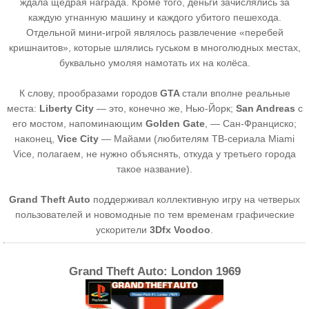
ждала щедрая награда. Кроме того, деньги зачислялись за
каждую угнанную машину и каждого убитого пешехода.
Отдельной мини-игрой являлось развлечение «перебей
кришнаитов», которые шлялись гуськом в многолюдных местах,
буквально умоляя намотать их на колёса.
К слову, прообразами городов
GTA
стали вполне реальные
места:
Liberty City
— это, конечно же, Нью-Йорк;
San Andreas
с
его мостом, напоминающим
Golden Gate
, — Сан-Франциско;
наконец,
Vice City
— Майами (любителям ТВ-сериала Miami
Vice, полагаем, не нужно объяснять, откуда у третьего города
такое название).
Grand Theft Auto
поддерживал коллективную игру на четверых
пользователей и новомодные по тем временам графические
ускорители
3Dfx Voodoo
.
Grand Theft Auto: London 1969