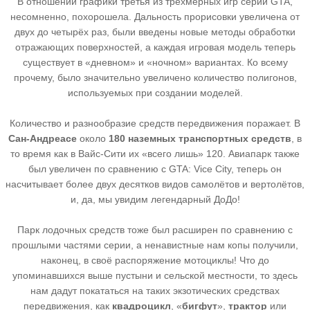
В отношении графики третья из трёхмерных игр серии GTA,
несомненно, похорошела. Дальность прорисовки увеличена от
двух до четырёх раз, были введены новые методы обработки
отражающих поверхностей, а каждая игровая модель теперь
существует в «дневном» и «ночном» вариантах. Ко всему
прочему, было значительно увеличено количество полигонов,
используемых при создании моделей.
Количество и разнообразие средств передвижения поражает. В
Сан-Андреасе
около
180 наземных транспортных средств
, в
то время как в Вайс-Сити их «всего лишь» 120. Авиапарк также
был увеличен по сравнению с GTA: Vice City, теперь он
насчитывает более двух десятков видов самолётов и вертолётов,
и, да, мы увидим легендарный ДоДо!
Парк лодочных средств тоже был расширен по сравнению с
прошлыми частями серии, а ненавистные нам копы получили,
наконец, в своё распоряжение мотоциклы! Что до
упоминавшихся выше пустыни и сельской местности, то здесь
нам дадут покататься на таких экзотических средствах
передвижения, как
квадроцикл
, «
бигфут
»,
трактор
или