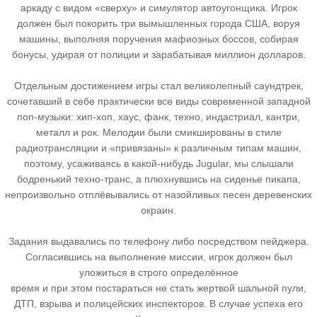
аркаду с видом «сверху» и симулятор автоугонщика. Игрок
должен был покорить три вымышленных города США, воруя
машины, выполняя поручения мафиозных боссов, собирая
бонусы, удирая от полиции и зарабатывая миллион долларов.
Отдельным достижением игры стал великолепный саундтрек,
сочетавший в себе практически все виды современной западной
поп-музыки: хип-хоп, хаус, фанк, техно, индастриал, кантри,
металл и рок. Мелодии были смикшированы в стиле
радиотрансляции и «привязаны» к различным типам машин,
поэтому, усаживаясь в какой-нибудь Jugular, мы слышали
бодренький техно-транс, а плюхнувшись на сиденье пикапа,
непроизвольно отплёвывались от назойливых песен деревенских
окраин.
Задания выдавались по телефону либо посредством пейджера.
Согласившись на выполнение миссии, игрок должен был
уложиться в строго определённое
время и при этом постараться не стать жертвой шальной пули,
ДТП, взрыва и полицейских инспекторов. В случае успеха его