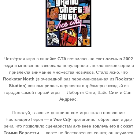
Четвёртая игра в линейке
GTA
появилась на свет
осенью 2002
года
и мгновенно завоевала популярность поклонников серии и
привлекла внимание множества новичков. Стало ясно, что
Rockstar North
(в очередной раз переименованная из
Rockstar
Studios
) вознамерилась перевести в трёхмерье каждый из
городов самой первой игры — Либерти-Сити, Вайс-Сити и Сан-
Андреас.
Пожалуй, главным достоинством игры стало появление
Настоящего Героя — в
Vice City
протагонист обрёл имя и дар
речи, что позволило сценаристам активнее вовлечь его в сюжет.
Томми Верcетти
— вовсе не бессловесная сошка; он научился