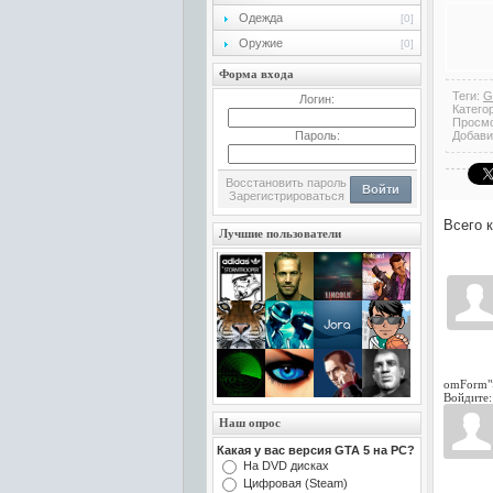
Одежда
[0]
Оружие
[0]
Форма входа
Теги:
G
Логин:
Катего
Просм
Пароль:
Добави
Восстановить пароль
Войти
Зарегистрироваться
Всего 
Лучшие пользователи
omForm"
Войдите:
Наш опрос
Какая у вас версия GTA 5 на PC?
На DVD дисках
Цифровая (Steam)