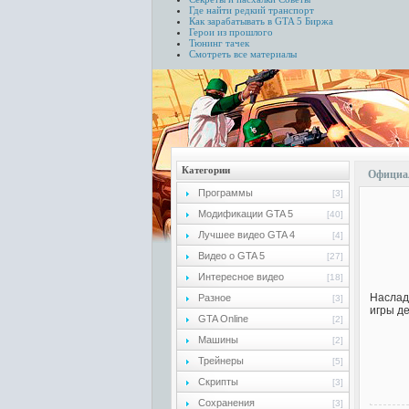
Где найти редкий транспорт
Как зарабатывать в GTA 5
Биржа
Герои из прошлого
Тюнинг тачек
Смотреть все материалы
Категории
Официал
Программы
[3]
Модификации GTA 5
[40]
Лучшее видео GTA 4
[4]
Видео о GTA 5
[27]
Интересное видео
[18]
Наслад
Разное
[3]
игры д
GTA Online
[2]
Машины
[2]
Трейнеры
[5]
Скрипты
[3]
Сохранения
[3]