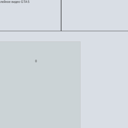
лейное видео GTA 5
0