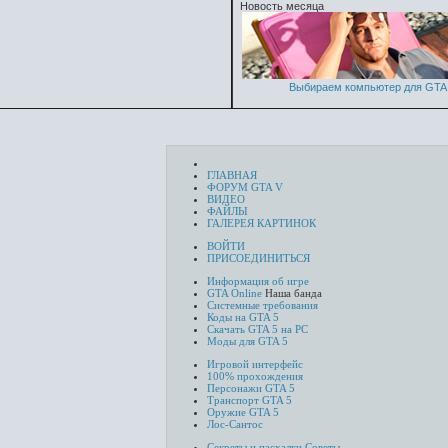
Новость месяца
Выбираем компьютер для GTA 
ГЛАВНАЯ
ФОРУМ GTA V
ВИДЕО
ФАЙЛЫ
ГАЛЕРЕЯ КАРТИНОК
ВОЙТИ
ПРИСОЕДИНИТЬСЯ
Информация об игре
GTA Online
Наша банда
Системные требования
Коды на GTA 5
Скачать GTA 5 на PC
Моды для GTA 5
Игровой интерфейс
100% прохождения
Персонажи GTA 5
Транспорт GTA 5
Оружие GTA 5
Лос-Сантос
Секреты и пасхалки
Советы