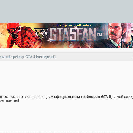
ьный трейлер GTA 5 [четвертый]
итесь, скорее всего, последним
официальным трейлером GTA 5
, самой ожи
есятилетия!