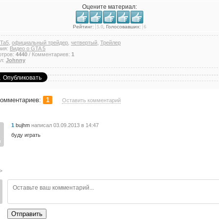
Оцените материал:
Рейтинг:
5.0
, Голосовавших:
6
Ta5
,
официальный трейдер
,
четвертый
,
Трейлер
рия:
Видео о GTA 5
отров:
4440
/ Комментариев:
1
л:
Johnny
комментариев
:
1
Оставить комментарий
1
bujhm
написал
03.09.2013 в 14:47
буду играть
>
Отправить