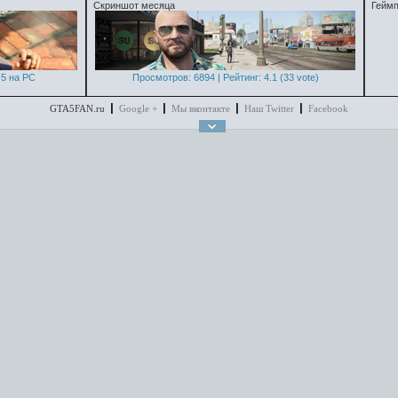
Скриншот месяца
Геймп
5 на PC
Просмотров: 6894 | Рейтинг: 4.1 (33 vote)
GTA5FAN.ru
Google +
Мы вконтакте
Наш Twitter
Facebook