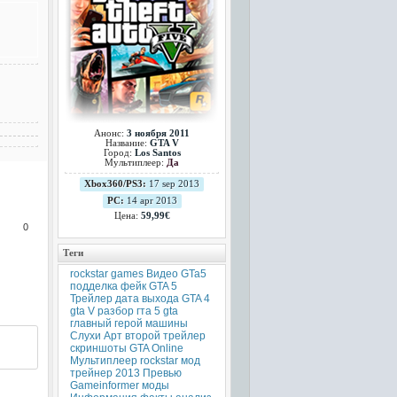
Анонс:
3 ноября 2011
Название:
GTA V
Город:
Los Santos
Мультиплеер:
Да
Xbox360/PS3:
17 sep 2013
PC:
14 apr 2013
Цена:
59,99€
0
Теги
rockstar games
Видео
GTa5
подделка
фейк
GTA 5
Трейлер
дата выхода
GTA 4
gta V
разбор
гта 5
gta
главный герой
машины
Слухи
Арт
второй трейлер
скриншоты
GTA Online
Мультиплеер
rockstar
мод
трейнер
2013
Превью
Gameinformer
моды