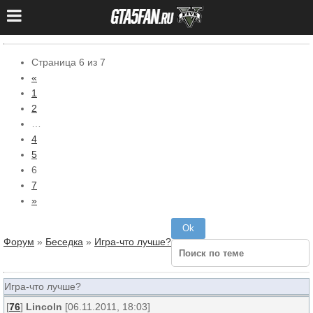
Страница
6
из
7
«
1
2
…
4
5
6
7
»
Форум
»
Беседка
»
Игра-что лучше?
Игра-что лучше?
[
76
]
Lincoln
[06.11.2011, 18:03]