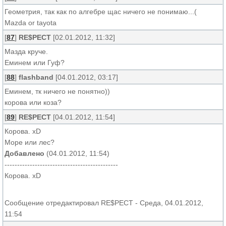
Геометрия, так как по алгебре щас ничего не понимаю...(
Mazda or tayota
[
87
]
RE$PECT
[02.01.2012, 11:32]
Мазда круче.
Еминем или Гуф?
[
88
]
flashband
[04.01.2012, 03:17]
Еминем, тк ничего не понятно))
корова или коза?
[
89
]
RE$PECT
[04.01.2012, 11:54]
Корова. xD
Море или лес?
Добавлено
(04.01.2012, 11:54)
---------------------------------------------
Корова. xD
Сообщение отредактировал
RE$PECT
-
Среда, 04.01.2012,
11:54