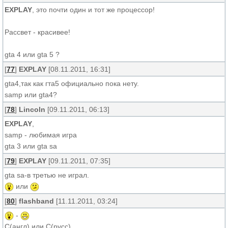
EXPLAY
, это почти один и тот же процессор!
Рассвет - красивее!
gta 4 или gta 5 ?
[
77
]
EXPLAY
[08.11.2011, 16:31]
gta4,так как гта5 официально пока нету.
samp или gta4?
[
78
]
Lincoln
[09.11.2011, 06:13]
EXPLAY
,
samp - любимая игра
gta 3 или gta sa
[
79
]
EXPLAY
[09.11.2011, 07:35]
gta sa-в третью не играл.
или
[
80
]
flashband
[11.11.2011, 03:24]
-
С(англ) или С(русс)