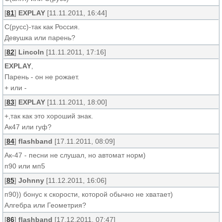
[
81
]
EXPLAY
[11.11.2011, 16:44]
С(русс)-так как Россия.
Девушка или парень?
[
82
]
Lincoln
[11.11.2011, 17:16]
EXPLAY
,
Парень - он не рожает.
+ или -
[
83
]
EXPLAY
[11.11.2011, 18:00]
+,так как это хороший знак.
Ак47 или гуф?
[
84
]
flashband
[17.11.2011, 08:09]
Ак-47 - песни не слушал, но автомат норм)
п90 или мп5
[
85
]
Johnny
[11.12.2011, 16:06]
п90)) бонус к скорости, которой обычно не хватает)
Алгебра или Геометрия?
[
86
]
flashband
[17.12.2011, 07:47]