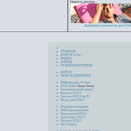
Новость месяца
Выбираем компьютер для GTA 
ГЛАВНАЯ
ФОРУМ GTA V
ВИДЕО
ФАЙЛЫ
ГАЛЕРЕЯ КАРТИНОК
ВОЙТИ
ПРИСОЕДИНИТЬСЯ
Информация об игре
GTA Online
Наша банда
Системные требования
Коды на GTA 5
Скачать GTA 5 на PC
Моды для GTA 5
Игровой интерфейс
100% прохождения
Персонажи GTA 5
Транспорт GTA 5
Оружие GTA 5
Лос-Сантос
Секреты и пасхалки
Советы