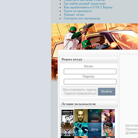
Где найти редкий транспорт
Как зарабатывать в GTA 5
Биржа
Герои из прошлого
Тюнинг тачек
Смотреть все материалы
Форма входа
Логин:
Пароль:
Восстановить пароль
Войти
Зарегистрироваться
Лучшие пользователи
Категор
Просмо
Добаве