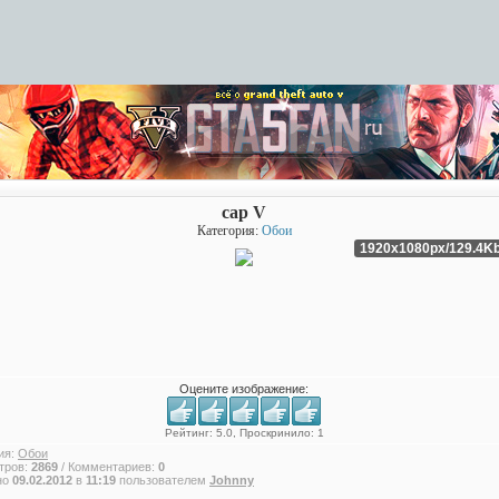
cap V
Категория:
Обои
1920x1080px/129.4K
Оцените изображение:
Рейтинг: 5.0, Проскринило: 1
ия:
Обои
тров:
2869
/ Комментариев:
0
но
09.02.2012
в
11:19
пользователем
Johnny