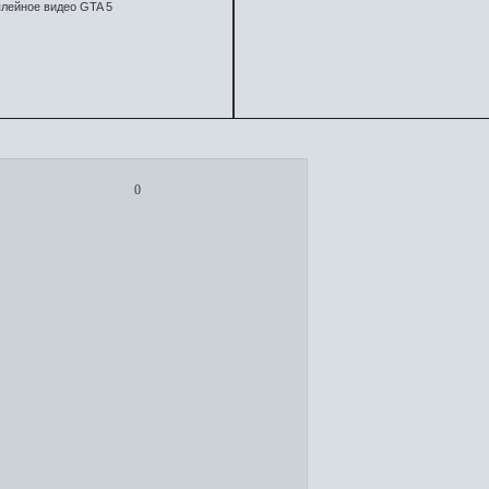
лейное видео GTA 5
0