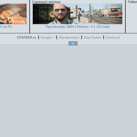
Скриншот месяца
Геймп
5 на PC
Просмотров: 6894 | Рейтинг: 4.1 (33 vote)
GTA5FAN.ru
Google +
Мы вконтакте
Наш Twitter
Facebook