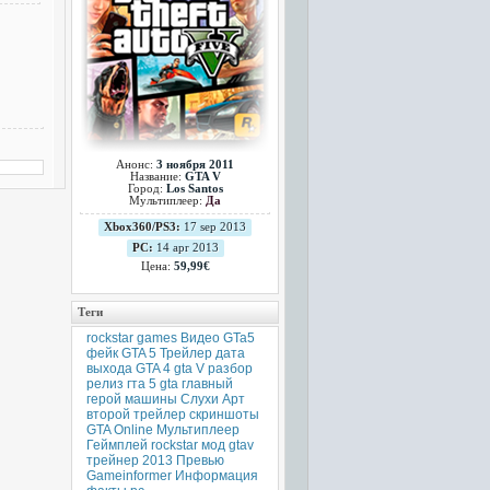
Анонс:
3 ноября 2011
Название:
GTA V
Город:
Los Santos
Мультиплеер:
Да
Xbox360/PS3:
17 sep 2013
PC:
14 apr 2013
Цена:
59,99€
Теги
rockstar games
Видео
GTa5
фейк
GTA 5
Трейлер
дата
выхода
GTA 4
gta V
разбор
релиз
гта 5
gta
главный
герой
машины
Слухи
Арт
второй трейлер
скриншоты
GTA Online
Мультиплеер
Геймплей
rockstar
мод
gtav
трейнер
2013
Превью
Gameinformer
Информация