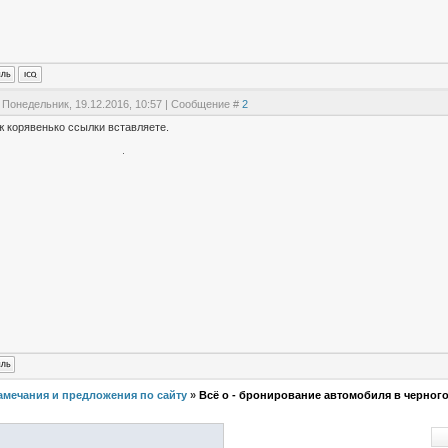
 Понедельник, 19.12.2016, 10:57 | Сообщение #
2
ж корявенько ссылки вставляете.
амечания и предложения по сайту
»
Всё о - бронирование автомобиля в черног