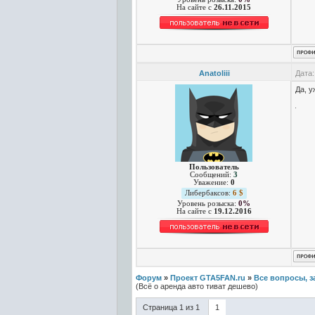
На сайте c
26.11.2015
Anatoliii
Дата:
Да, у
Пользователь
Сообщений:
3
Уважение:
0
Либербаксов:
6 $
Уровень розыска:
0%
На сайте c
19.12.2016
Форум
»
Проект GTA5FAN.ru
»
Все вопросы, з
(Всё о аренда авто тиват дешево)
Страница
1
из
1
1