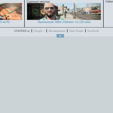
Скриншот месяца
Геймп
5 на PC
Просмотров: 6894 | Рейтинг: 4.1 (33 vote)
GTA5FAN.ru
Google +
Мы вконтакте
Наш Twitter
Facebook