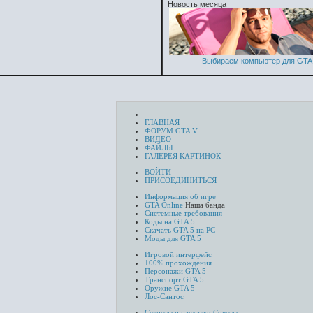
Новость месяца
Выбираем компьютер для GTA 
ГЛАВНАЯ
ФОРУМ GTA V
ВИДЕО
ФАЙЛЫ
ГАЛЕРЕЯ КАРТИНОК
ВОЙТИ
ПРИСОЕДИНИТЬСЯ
Информация об игре
GTA Online
Наша банда
Системные требования
Коды на GTA 5
Скачать GTA 5 на PC
Моды для GTA 5
Игровой интерфейс
100% прохождения
Персонажи GTA 5
Транспорт GTA 5
Оружие GTA 5
Лос-Сантос
Секреты и пасхалки
Советы