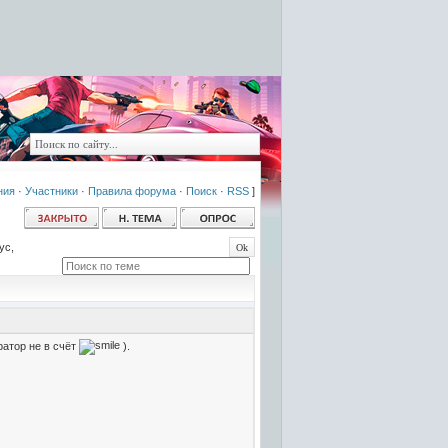
ния
·
Участники
·
Правила форума
·
Поиск
·
RSS
]
ус,
ратор не в счёт
).