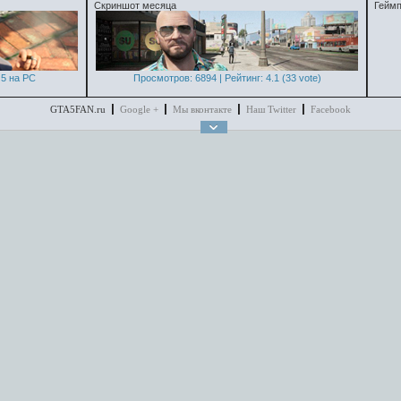
Скриншот месяца
Геймп
5 на PC
Просмотров: 6894 | Рейтинг: 4.1 (33 vote)
GTA5FAN.ru
Google +
Мы вконтакте
Наш Twitter
Facebook