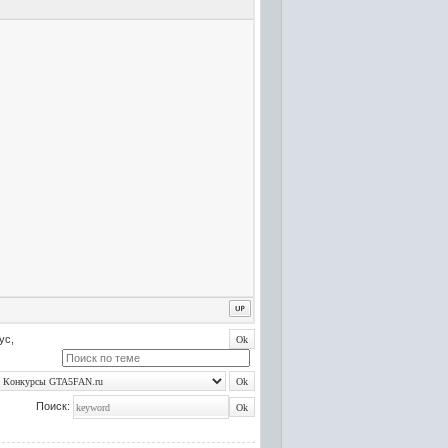
ус,
Поиск: