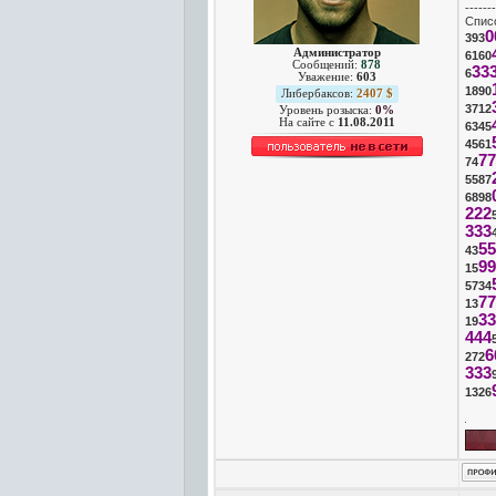
-------
Списо
0
393
Администратор
6160
Сообщений:
878
33
6
Уважение:
603
1890
Либербаксов:
2407 $
3712
Уровень розыска:
0%
На сайте c
11.08.2011
6345
4561
77
74
5587
6898
222
333
55
43
99
15
5734
77
13
33
19
444
6
272
333
1326