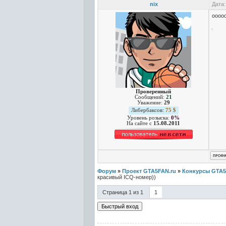
nix
Дата:
ooooo
Проверенный
Сообщений:
21
Уважение:
29
Либербаксов:
75 $
Уровень розыска:
0%
На сайте c
15.08.2011
Форум
»
Проект GTA5FAN.ru
»
Конкурсы GTA5
красивый ICQ-номер))
Страница
1
из
1
1