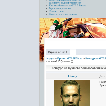
Где найти редкий транспорт
Как зарабатывать в GTA 5
Биржа
Герои из прошлого
Тюнинг тачек
Смотреть все материалы
Страница
1
из
1
1
Форум
»
Проект GTA5FAN.ru
»
Конкурсы GTA5
красивый ICQ-номер))
Конкурс на лучшего пользователя (е
Johnny
Дата:
На н
Лучш