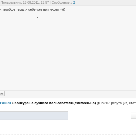
 Понедельник, 15.08.2011, 13:57 | Сообщение #
2
...вообще тема, я себе уже приглядел =)))
FAN.ru
»
Конкурс на лучшего пользователя (ежемесячно)
((Призы: репутация, стат