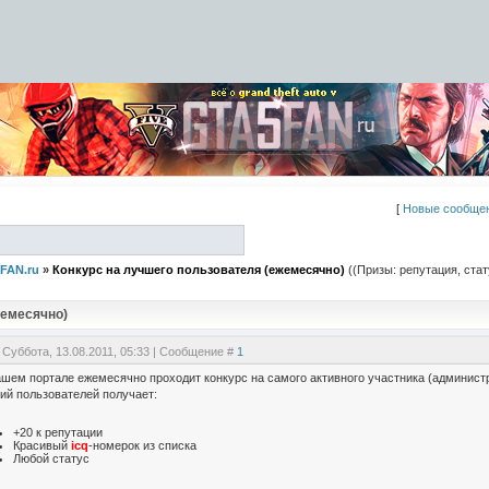
[
Новые сообще
FAN.ru
»
Конкурс на лучшего пользователя (ежемесячно)
((Призы: репутация, стат
жемесячно)
 Суббота, 13.08.2011, 05:33 | Сообщение #
1
ашем портале ежемесячно проходит конкурс на самого активного участника (админист
ий пользователей получает:
+20 к репутации
Красивый
icq
-номерок из списка
Любой статус