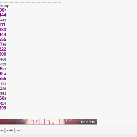
--------------------------------------------------
к icq:
00
7
444
3
242
111
333
444
555
7
89
222
000
5956
4039
5
23
9
54
555
7
41
3
29
5851
66
9
9114
999