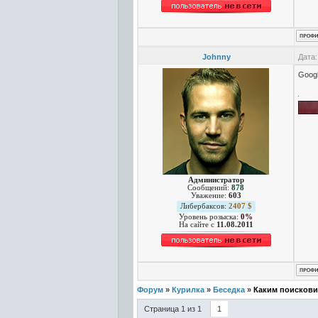
Johnny
Дата:
Googl
Администратор
Сообщений:
878
Уважение:
603
Либербаксов:
2407 $
Уровень розыска:
0%
На сайте c
11.08.2011
Форум
»
Курилка
»
Беседка
»
Каким поискови
Страница
1
из
1
1