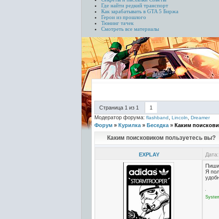
Где найти редкий транспорт
Как зарабатывать в GTA 5
Биржа
Герои из прошлого
Тюнинг тачек
Смотреть все материалы
Страница
1
из
1
1
Модератор форума:
,
,
flashband
Lincoln
Dreamer
Форум
»
Курилка
»
Беседка
»
Каким поискови
Каким поисковиком пользуетесь вы?
EXPLAY
Дата:
Пиши
Я по
удоб
Syste