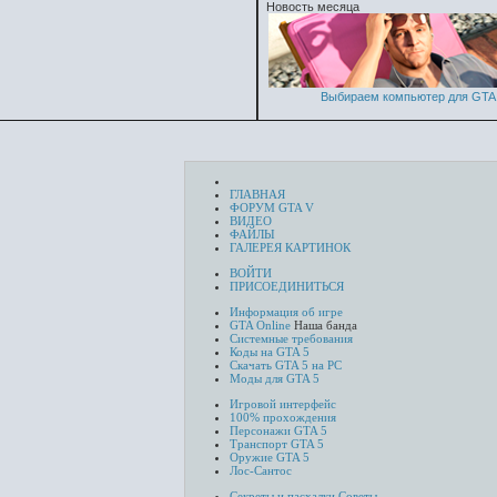
Новость месяца
Выбираем компьютер для GTA 
ГЛАВНАЯ
ФОРУМ GTA V
ВИДЕО
ФАЙЛЫ
ГАЛЕРЕЯ КАРТИНОК
ВОЙТИ
ПРИСОЕДИНИТЬСЯ
Информация об игре
GTA Online
Наша банда
Системные требования
Коды на GTA 5
Скачать GTA 5 на PC
Моды для GTA 5
Игровой интерфейс
100% прохождения
Персонажи GTA 5
Транспорт GTA 5
Оружие GTA 5
Лос-Сантос
Секреты и пасхалки
Советы