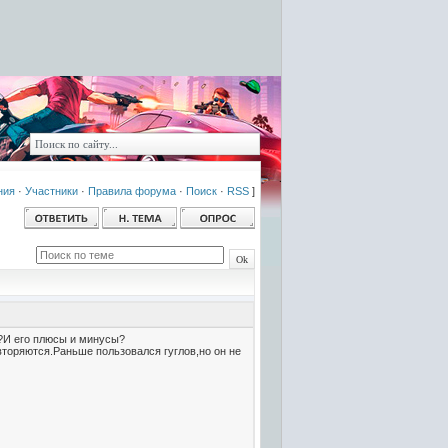
ния
·
Участники
·
Правила форума
·
Поиск
·
RSS
]
?И его плюсы и минусы?
вторяются.Раньше пользовался гуглов,но он не