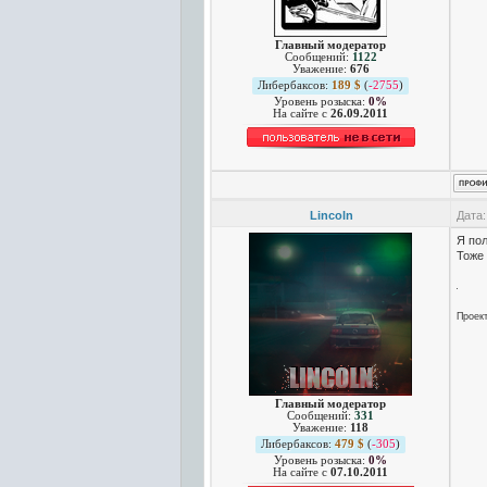
Главный модератор
Сообщений:
1122
Уважение:
676
Либербаксов:
189 $
(
-2755
)
Уровень розыска:
0%
На сайте c
26.09.2011
Lincoln
Дата:
Я пол
Тоже 
Проек
Главный модератор
Сообщений:
331
Уважение:
118
Либербаксов:
479 $
(
-305
)
Уровень розыска:
0%
На сайте c
07.10.2011