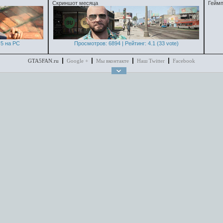
Скриншот месяца
Геймп
5 на PC
Просмотров: 6894 | Рейтинг: 4.1 (33 vote)
GTA5FAN.ru
Google +
Мы вконтакте
Наш Twitter
Facebook