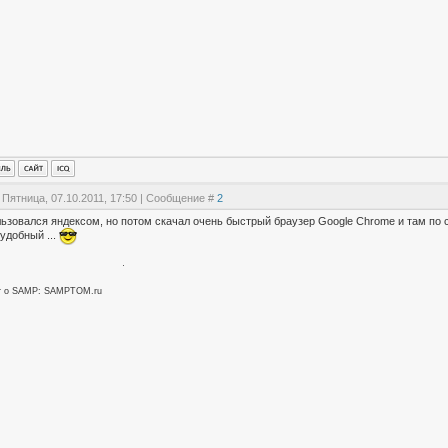
 Пятница, 07.10.2011, 17:50 | Сообщение #
2
ьзовался яндексом, но потом скачал очень быстрый браузер Google Chrome и там по ст
удобный ...
т о SAMP: SAMPTOM.ru