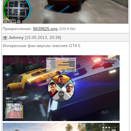
Прикрепления:
8639825.png
(220.9 Kb)
[
4
]
Johnny
[15.05.2013, 20:38]
Интересные фан-версии гемплея GTA 5