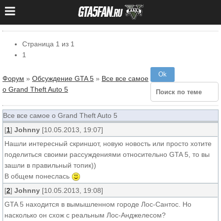
Страница
1
из
1
1
Форум
»
Обсуждение GTA 5
»
Все все самое
о Grand Theft Auto 5
Все все самое о Grand Theft Auto 5
[
1
]
Johnny
[10.05.2013, 19:07]
Нашли интересный скриншот, новую новость или просто хотите
поделиться своими рассуждениями относительно GTA 5, то вы
зашли в правильный топик))
В общем понеслась
[
2
]
Johnny
[10.05.2013, 19:08]
GTA 5 находится в вымышленном городе Лос-Сантос. Но
насколько он схож с реальным Лос-Анджелесом?