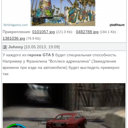
Прикрепления:
0101057.jpg
·
0482788.jpg
·
(221.0 Kb)
(184.1 Kb)
1381036.jpg
(76.9 Kb)
[
3
]
Johnny
[10.05.2013, 19:09]
У каждого из
героев GTA 5
будет специальная способность.
Например у Франклина "Всплеск адреналина" (Замедление
времени при езде на автомобиле) будет выглядеть примерно
так: