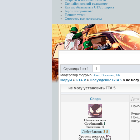
Где найти редкий транспорт
Как зарабатывать в GTA 5
Биржа
Герои из прошлого
Тюнинг тачек
Смотреть все материалы
Страница
1
из
1
1
Модератор форума:
,
,
Alex
Dreamer
TiR
Форум
»
GTA V
»
Обсуждение GTA 5
»
не могу
не могу установить ГТА 5
Chapa
Дата:
Прив
Купил
Прише
Пользователь
Как у
Сообщений:
1
Уважение:
0
Либербаксов:
2 $
Уровень розыска:
0%
На сайте c
21.11.2015