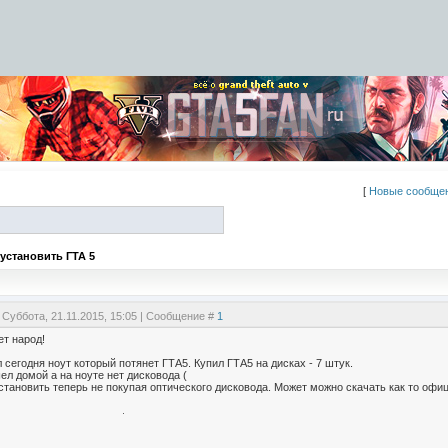
[
Новые сообще
 установить ГТА 5
 Суббота, 21.11.2015, 15:05 | Сообщение #
1
ет народ!
 сегодня ноут который потянет ГТА5. Купил ГТА5 на дисках - 7 штук.
л домой а на ноуте нет дисковода (
становить теперь не покупая оптического дисковода. Может можно скачать как то офи