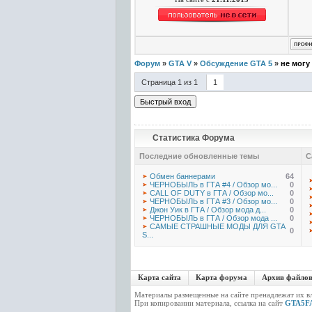
Форум
»
GTA V
»
Обсуждение GTA 5
»
не могу
Страница
1
из
1
1
Статистика Форума
Последние обновленные темы
С
Обмен баннерами
64
ЧЕРНОБЫЛЬ в ГТА #4 / Обзор мо...
0
CALL OF DUTY в ГТА / Обзор мо...
0
ЧЕРНОБЫЛЬ в ГТА #3 / Обзор мо...
0
Джон Уик в ГТА / Обзор мода д...
0
ЧЕРНОБЫЛЬ в ГТА / Обзор мода ...
0
САМЫЕ СТРАШНЫЕ МОДЫ ДЛЯ GTA
0
S...
Карта сайта
Карта форума
Архив файло
Материалы размещенные на сайте пренадлежат их вл
При копировании материала, ссылка на сайт
GTA5FA