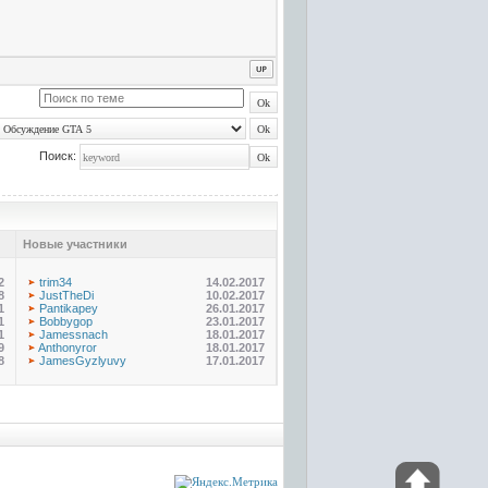
Поиск:
Новые участники
2
trim34
14.02.2017
8
JustTheDi
10.02.2017
1
Pantikapey
26.01.2017
1
Bobbygop
23.01.2017
1
Jamessnach
18.01.2017
9
Anthonyror
18.01.2017
8
JamesGyzlyuvy
17.01.2017