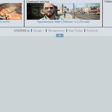
Скриншот месяца
Геймп
5 на PC
Просмотров: 6894 | Рейтинг: 4.1 (33 vote)
GTA5FAN.ru
Google +
Мы вконтакте
Наш Twitter
Facebook