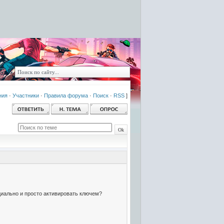
ния
·
Участники
·
Правила форума
·
Поиск
·
RSS
]
циально и просто активировать ключем?