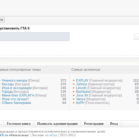
 установить ГТА 5
амые популярные темы
Самые активные
Немного юмора
[Юмор]
373
EXPLAY
[Главный модератор]
112
Беседы
[Беседка]
370
Johnny
[Администратор]
87
Игра в ассоциации
[Беседка]
145
Lincoln
[Главный модератор]
33
Города
[Беседка]
135
flashband
[Модератор]
28
Мини-блог EXPLAY'я
[Юмор]
131
Jora-34
[Главный модератор]
9
Игра-что лучше?
98
Vanya
[Модератор]
8
Обмен баннерами
64
6oPH
[Пользователь]
7
в
Гостевая книга
Написать администрации
Регистрация
Вход
адельцам и предоставляются исключительно в ознакомительных целях.
N.ru
обязательна
! |
Хостинг от
uCoz
| 2011-2012