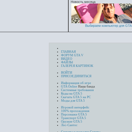
Новость месяца
Выбираем компьютер для GTA 
ГЛАВНАЯ
ФОРУМ GTA V
ВИДЕО
ФАЙЛЫ
ГАЛЕРЕЯ КАРТИНОК
ВОЙТИ
ПРИСОЕДИНИТЬСЯ
Информация об игре
GTA Online
Наша банда
Системные требования
Коды на GTA 5
Скачать GTA 5 на PC
Моды для GTA 5
Игровой интерфейс
100% прохождения
Персонажи GTA 5
Транспорт GTA 5
Оружие GTA 5
Лос-Сантос
Секреты и пасхалки
Советы