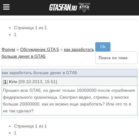
Страница
1
из
1
1
Форум
»
Обсуждение GTA 5
»
как заработать
больше денег в GTA5
как заработать больше денег в GTA5
[
1
]
Kric
[09.10.2013, 15:51]
Прошел всю GTA5, но денег только 16000000-после ограбления
федерального хранилища. Смотрел видео, стримы, у многих
больше 20000000, как их можно еще заработать? Или что то я
не так сделал?
Страница
1
из
1
1