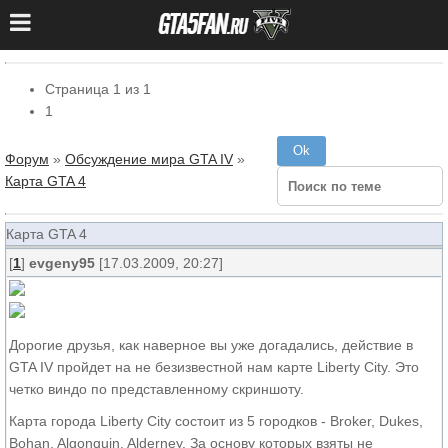
Страница
1
из
1
1
Форум
»
Обсуждение мира GTA IV
»
Карта GTA 4
Карта GTA 4
[
1
]
evgeny95
[17.03.2009, 20:27]
Дорогие друзья, как наверное вы уже догадались, действие в
GTA IV пройдет на не безизвестной нам карте Liberty City. Это
четко виндо по представленному скриншоту.
Карта города Liberty City состоит из 5 городков - Broker, Dukes,
Bohan, Algonquin, Alderney. За основу которых взяты не