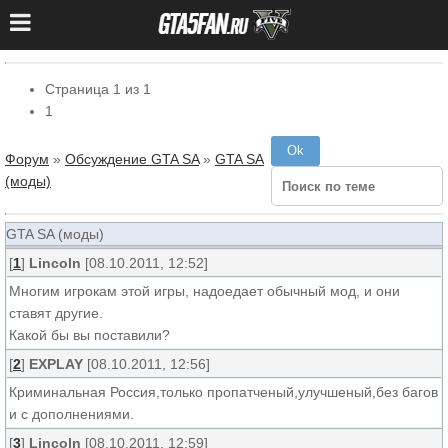
Страница
1
из
1
1
Форум
»
Обсуждение GTA SA
»
GTA SA
(моды)
GTA SA (моды)
[
1
]
Lincoln
[08.10.2011, 12:52]
Многим игрокам этой игры, надоедает обычный мод, и они
ставят другие.
Какой бы вы поставили?
[
2
]
EXPLAY
[08.10.2011, 12:56]
Криминальная Россия,только пропатченый,улучшеный,без багов
и с дополнениями.
[
3
]
Lincoln
[08.10.2011, 12:59]