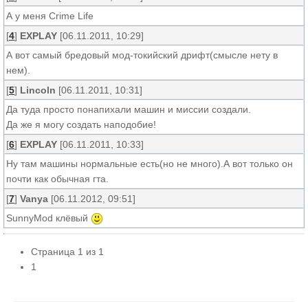
А у меня Crime Life
[
4
]
EXPLAY
[06.11.2011, 10:29]
А вот самый бредовый мод-токийский дрифт(смысле нету в
нем).
[
5
]
Lincoln
[06.11.2011, 10:31]
Да туда просто понапихали машин и миссии создали.
Да же я могу создать наподобие!
[
6
]
EXPLAY
[06.11.2011, 10:33]
Ну там машины нормальные есть(но не много).А вот только он
почти как обычная гта.
[
7
]
Vanya
[06.11.2012, 09:51]
SunnyMod клёвый
Страница
1
из
1
1