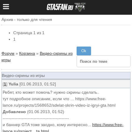
Архив - только для чтения
Страница
1
из
1
1
Форум
»
Корзина
»
Видео-скрины из
игры
Видео-скрины из игры
[
1
]
Yulia
[01.06.2013, 01:52]
Ребят, кто может помочь? нужно скрины сделать..
тут подробное описание, если что ... https://www.free-
lance.ru/projects/1568652/sdelat-skrin-video-iz-igryi-gta.html
Добавлено
(01.06.2013, 01:52)
---------------------------------------------
и баннер GTA тоже заодно, кому интересно...
https://www.free-
lance.ru/project....ta.html