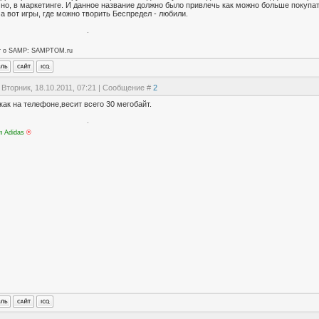
но, в маркетинге. И данное название должно было привлечь как можно больше покупат
 а вот игры, где можно творить Беспредел - любили.
т о SAMP: SAMPTOM.ru
 Вторник, 18.10.2011, 07:21 | Сообщение #
2
как на телефоне,весит всего 30 мегобайт.
m Adidas
®