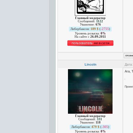
Главный модератор
Сообщений:
1122
Уважение:
676
Либербаксов:
189 $
(
-2755
)
Уровень розыска:
0%
На сайте c
26.09.2011
Lincoln
Дата:
Ага, 
Проек
Главный модератор
Сообщений:
331
Уважение:
118
Либербаксов:
479 $
(
-305
)
Уровень розыска:
0%