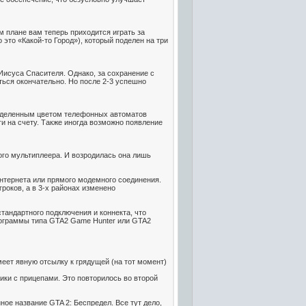
ом плане вам теперь приходится играть за
 это «Какой-то Город»), который поделен на три
Иисуса Спасителя. Однако, за сохранение с
ться окончательно. Но после 2-3 успешно
ределенным цветом телефонных автоматов
ги на счету. Также иногда возможно появление
ного мультиплеера. И возродилась она лишь
интернета или прямого модемного соединения.
роков, а в 3-х районах изменено
тандартного подключения и коннекта, что
рограммы типа GTA2 Game Hunter или GTA2
меет явную отсылку к грядущей (на тот момент)
ики с прицепами. Это повторилось во второй
ное название GTA 2: Беспредел. Все тут дело,