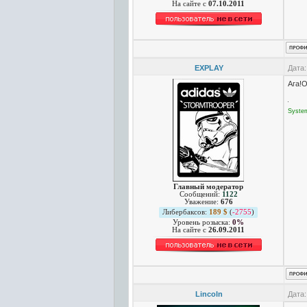
На сайте c
07.10.2011
EXPLAY
Дата:
Ага!О
Syste
Главный модератор
Сообщений:
1122
Уважение:
676
Либербаксов:
189 $
(
-2755
)
Уровень розыска:
0%
На сайте c
26.09.2011
Lincoln
Дата: