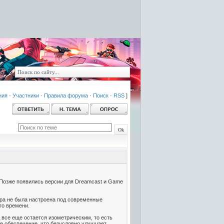
ния
·
Участники
·
Правила форума
·
Поиск
·
RSS
]
S. Позже появились версии для Dreamcast и Game
гра не была настроена под современные
го времени.
 все еще остается изометрическим, то есть
е обеспечение, что безусловно улучшает