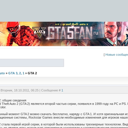
[
Новые сообще
uto
»
GTA 3, 2, 1
»
GTA 2
 Вторник, 18.10.2011, 06:25 | Сообщение #
1
2: общие сведения
 Theft Auto 2 (GTA 2) является второй частью серии, появился в 1999 году на PC и P
olor.
нный момент GTA 2 можно скачать бесплатно, наряду с GTA 1. И хотя оригинальная и
ационные системы, Rockstar Games внесли необходимые изменения для игроков наше
 стала первой игрой серии, в которой были использованы трехмерные технологии. Вид
ху, но движок игры использует трехмерные ускорители и соответствующее программно