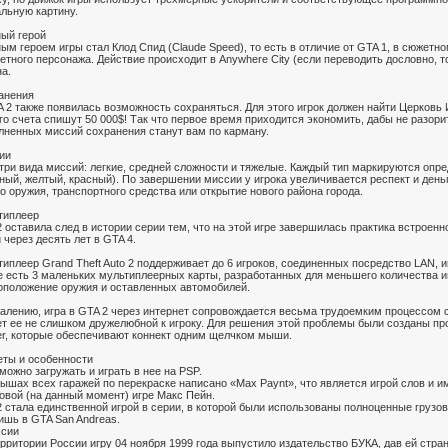
льную картину.
ный герой
ым героем игры стал Клод Спид (Claude Speed), то есть в отличие от GTA 1, в сюжетн
етного персонажа. Действие происходит в Anywhere City (если переводить дословно, то
а.
анения
 2 также появилась возможность сохраняться. Для этого игрок должен найти Церковь 
о счета спишут 50 000$! Так что первое время приходится экономить, дабы не разори
лненных миссий сохранения станут вам по карману.
ии
 три вида миссий: легкие, средней сложности и тяжелые. Каждый тип маркируются оп
ный, желтый, красный). По завершении миссии у игрока увеличивается респект и день
о оружия, транспортного средства или открытие нового района города.
типлеер
 оставила след в истории серии тем, что на этой игре завершилась практика встроен
 через десять лет в GTA 4.
иплеер Grand Theft Auto 2 поддерживает до 6 игроков, соединенных посредство LAN, 
 есть 3 маленьких мультиплеерных карты, разработанных для меньшего количества иг
оположение оружия и оставленных автомобилей.
алению, игра в GTA 2 через интернет сопровождается весьма трудоемким процессом с
ет ее не слишком дружелюбной к игроку. Для решения этой проблемы были созданы п
r, которые обеспечивают коннект одним щелчком мыши.
еты и особенности
можно загружать и играть в нее на PSP.
ышах всех гаражей по перекраске написано «Max Paynt», что является игрой слов и и
овой (на данный момент) игре Макс Пейн.
 стала единственной игрой в серии, в которой были использованы полноценные грузов
ишь в GTA San Andreas.
ссии
рритории России игру 04 ноября 1999 года выпустило издательство БУКА, дав ей стран