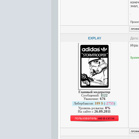
конеч
знал,
Проек
EXPLAY
Дата:
Игра 
Syste
Главный модератор
Сообщений:
1122
Уважение:
676
Либербаксов:
189 $
(
-2755
)
Уровень розыска:
0%
На сайте c
26.09.2011