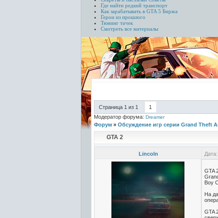
Где найти редкий транспорт
Как зарабатывать в GTA 5
Биржа
Герои из прошлого
Тюнинг тачек
Смотреть все материалы
Страница
1
из
1
1
Модератор форума:
Dreamer
Форум
»
Обсуждение игр серии Grand Theft A
GTA 2
Lincoln
Дата:
GTA 
Grand
Boy C
На да
опер
GTA 2
свер