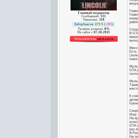
визуа
Глав
Главный модератор
Главн
Сообщений:
331
конкр
Уважение:
118
район
Либербаксов:
479 $
(
-305
)
Уровень розыска:
0%
Сохр
На сайте c
07.10.2011
В GTA
вашег
выпо
Мисс
Есть
(зеле
новог
Муль
GTA 2
почти
Мульт
Также
мест
К сож
дела
Game
Секр
Игру 
На кр
культ
GTA 2
раз л
В Ро
На те