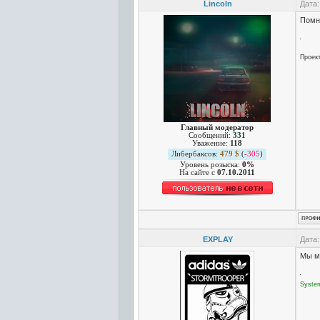
Lincoln
Дата:
Помни
Проек
Главный модератор
Сообщений:
331
Уважение:
118
Либербаксов:
479 $
(
-305
)
Уровень розыска:
0%
На сайте c
07.10.2011
EXPLAY
Дата:
Мы м
Syste