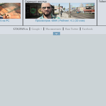
Скриншот месяца
Геймп
5 на PC
Просмотров: 6894 | Рейтинг: 4.1 (33 vote)
GTA5FAN.ru
Google +
Мы вконтакте
Наш Twitter
Facebook