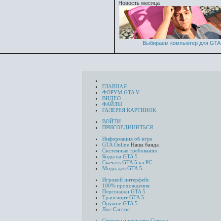
Новость месяца
Выбираем компьютер для GTA 
ГЛАВНАЯ
ФОРУМ GTA V
ВИДЕО
ФАЙЛЫ
ГАЛЕРЕЯ КАРТИНОК
ВОЙТИ
ПРИСОЕДИНИТЬСЯ
Информация об игре
GTA Online
Наша банда
Системные требования
Коды на GTA 5
Скачать GTA 5 на PC
Моды для GTA 5
Игровой интерфейс
100% прохождения
Персонажи GTA 5
Транспорт GTA 5
Оружие GTA 5
Лос-Сантос
Секреты и пасхалки
Советы