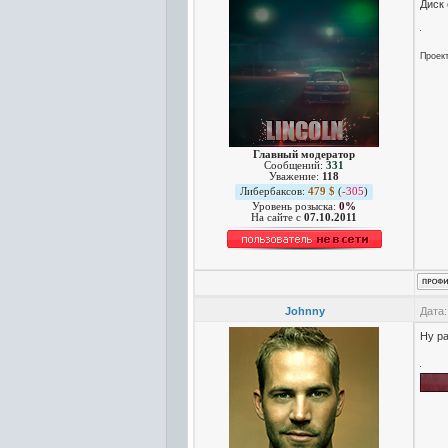
Диск 
Проек
Главный модератор
Сообщений:
331
Уважение:
118
Либербаксов:
479 $
(
-305
)
Уровень розыска:
0%
На сайте c
07.10.2011
Johnny
Дата:
Ну р