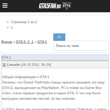
Страница
1
из
1
1
Форум
»
GTA 3, 2, 1
»
GTA 1
GTA 1
[
1
]
Lincoln
[18.10.2011, 06:26]
Общая информация о GTA 1
Логично, что Grand Theft Auto (чаще принято называть эту игру
GTA 1), выпущенная на PlayStation, PC и позже на Game Boy
Color, стала первым продуктом в серии GTA. С тех пор было
выпущено множество частей, но мы помним.
У GTA 1 было два продолжения в виде Grand Theft Auto: London