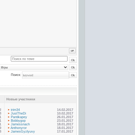
Поиск:
Новые участники
2
trim34
14.02.2017
8
JustTheDi
10.02.2017
1
Pantikapey
26.01.2017
1
Bobbygop
23.01.2017
1
Jamessnach
18.01.2017
9
Anthonyror
18.01.2017
8
JamesGyzlyuvy
17.01.2017