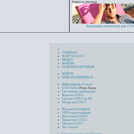
Новость месяца
Выбираем компьютер для GTA 
ГЛАВНАЯ
ФОРУМ GTA V
ВИДЕО
ФАЙЛЫ
ГАЛЕРЕЯ КАРТИНОК
ВОЙТИ
ПРИСОЕДИНИТЬСЯ
Информация об игре
GTA Online
Наша банда
Системные требования
Коды на GTA 5
Скачать GTA 5 на PC
Моды для GTA 5
Игровой интерфейс
100% прохождения
Персонажи GTA 5
Транспорт GTA 5
Оружие GTA 5
Лос-Сантос
Секреты и пасхалки
Советы