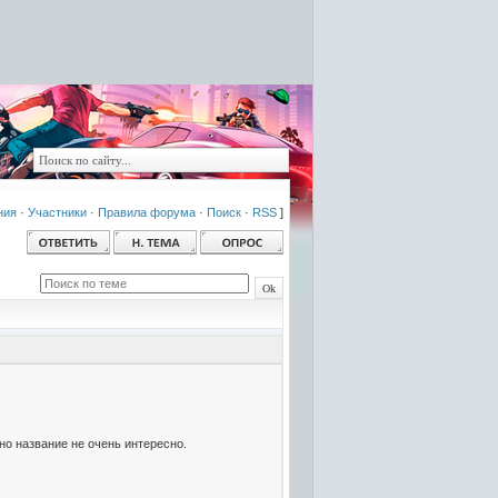
ния
·
Участники
·
Правила форума
·
Поиск
·
RSS
]
но название не очень интересно.