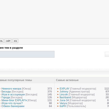
ию тем в разделе
амые популярные темы
Самые активные
Немного юмора
[Юмор]
373
EXPLAY
[Главный модератор]
112
Беседы
[Беседка]
370
Johnny
[Администратор]
87
Игра в ассоциации
[Беседка]
145
Lincoln
[Главный модератор]
33
Города
[Беседка]
135
flashband
[Модератор]
28
Мини-блог EXPLAY'я
[Юмор]
131
Jora-34
[Главный модератор]
9
Игра-что лучше?
98
Vanya
[Модератор]
8
Обмен баннерами
64
6oPH
[Пользователь]
7