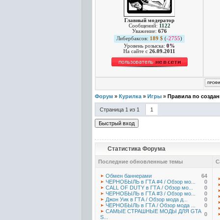
Главный модератор
Сообщений:
1122
Уважение:
676
Либербаксов:
189 $
(
-2755
)
Уровень розыска:
0%
На сайте c
26.09.2011
Форум
»
Курилка
»
Игры
»
Правила по создан
Страница
1
из
1
1
Статистика Форума
Последние обновленные темы
С
Обмен баннерами
64
ЧЕРНОБЫЛЬ в ГТА #4 / Обзор мо...
0
CALL OF DUTY в ГТА / Обзор мо...
0
ЧЕРНОБЫЛЬ в ГТА #3 / Обзор мо...
0
Джон Уик в ГТА / Обзор мода д...
0
ЧЕРНОБЫЛЬ в ГТА / Обзор мода ...
0
САМЫЕ СТРАШНЫЕ МОДЫ ДЛЯ GTA
0
S...