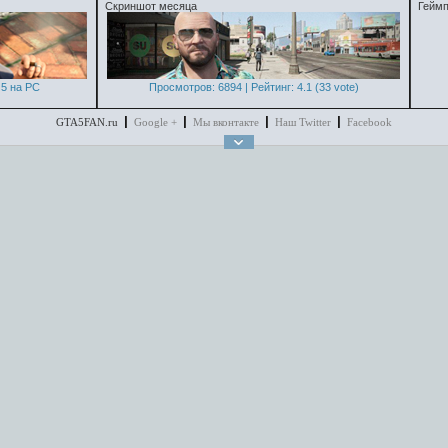
Скриншот месяца
Геймп
5 на PC
Просмотров: 6894 | Рейтинг: 4.1 (33 vote)
GTA5FAN.ru
Google +
Мы вконтакте
Наш Twitter
Facebook