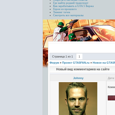
Где найти редкий транспорт
Как зарабатывать в GTA 5
Биржа
Герои из прошлого
Тюнинг тачек
Смотреть все материалы
Страница
1
из
1
1
Форум
»
Проект GTA5FAN.ru
»
Новое на GTA5
Новый вид комментариев на сайте
Johnny
Дата:
Комм