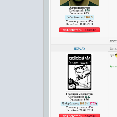
Администратор
Сообщений:
878
Уважение:
603
Либербаксов:
2407 $
Уровень розыска:
0%
На сайте c
11.08.2011
EXPLAY
Дата:
Кул
Syste
Главный модератор
Сообщений:
1122
Уважение:
676
Либербаксов:
189 $
(
-2755
)
Уровень розыска:
0%
На сайте c
26.09.2011