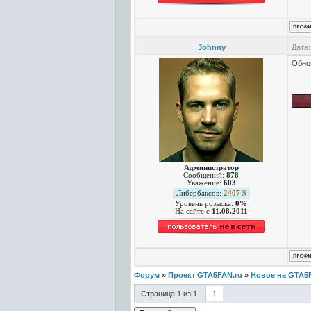
Johnny
Дата:
Обнов
Администратор
Сообщений:
878
Уважение:
603
Либербаксов:
2407 $
Уровень розыска:
0%
На сайте c
11.08.2011
Форум
»
Проект GTA5FAN.ru
»
Новое на GTA5
Страница
1
из
1
1