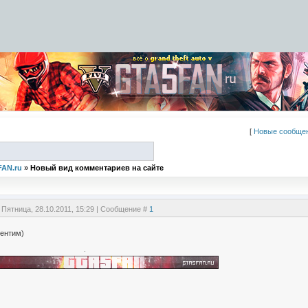
[
Новые сообще
FAN.ru
»
Новый вид комментариев на сайте
 Пятница, 28.10.2011, 15:29 | Сообщение #
1
ентим)