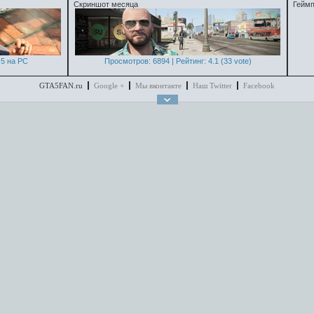
Скриншот месяца
Геймп
5 на PC
Просмотров: 6894 | Рейтинг: 4.1 (33 vote)
GTA5FAN.ru
Google +
Мы вконтакте
Наш Twitter
Facebook