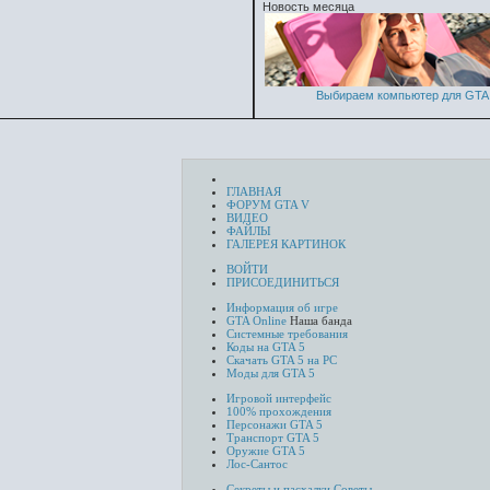
Новость месяца
Выбираем компьютер для GTA 
ГЛАВНАЯ
ФОРУМ GTA V
ВИДЕО
ФАЙЛЫ
ГАЛЕРЕЯ КАРТИНОК
ВОЙТИ
ПРИСОЕДИНИТЬСЯ
Информация об игре
GTA Online
Наша банда
Системные требования
Коды на GTA 5
Скачать GTA 5 на PC
Моды для GTA 5
Игровой интерфейс
100% прохождения
Персонажи GTA 5
Транспорт GTA 5
Оружие GTA 5
Лос-Сантос
Секреты и пасхалки
Советы