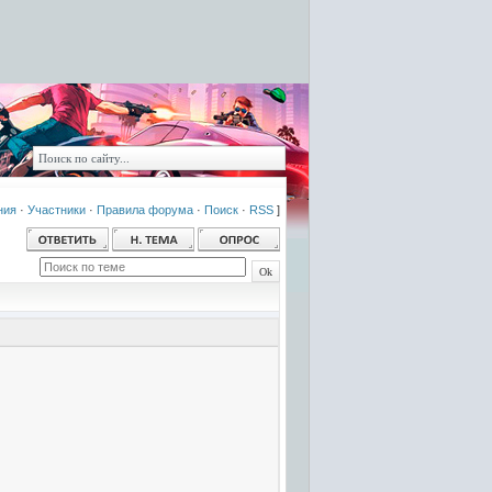
ния
·
Участники
·
Правила форума
·
Поиск
·
RSS
]