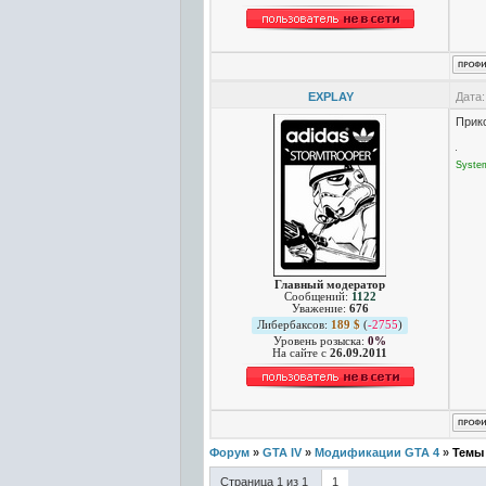
EXPLAY
Дата:
Прик
Syste
Главный модератор
Сообщений:
1122
Уважение:
676
Либербаксов:
189 $
(
-2755
)
Уровень розыска:
0%
На сайте c
26.09.2011
Форум
»
GTA IV
»
Модификации GTA 4
»
Темы
Страница
1
из
1
1