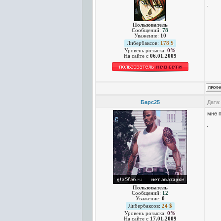
Пользователь
Сообщений:
78
Уважение:
10
Либербаксов:
178 $
Уровень розыска:
0%
На сайте c
06.01.2009
Барс25
Дата:
мне п
Пользователь
Сообщений:
12
Уважение:
0
Либербаксов:
24 $
Уровень розыска:
0%
На сайте c
17.01.2009