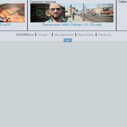
Скриншот месяца
Геймп
5 на PC
Просмотров: 6894 | Рейтинг: 4.1 (33 vote)
GTA5FAN.ru
Google +
Мы вконтакте
Наш Twitter
Facebook