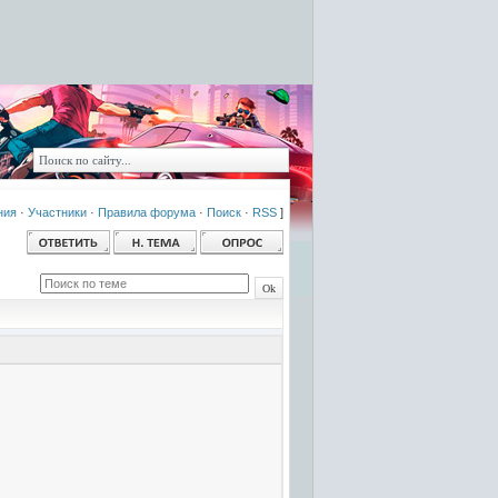
ния
·
Участники
·
Правила форума
·
Поиск
·
RSS
]