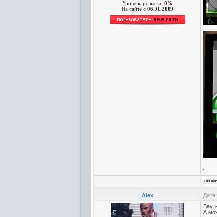
Уровень розыска:
0%
На сайте c
06.01.2009
-------
Alex
Дата:
Вау, 
А мо