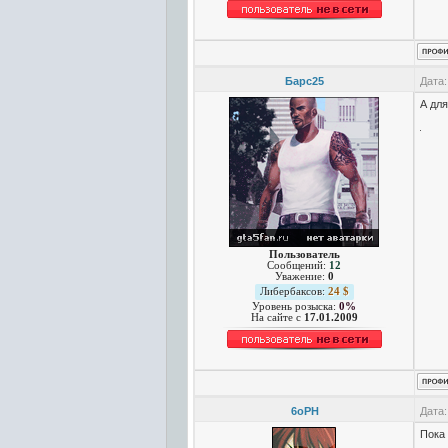
Барс25
Дата:
А для
Пользователь
Сообщений:
12
Уважение:
0
Либербаксов:
24 $
Уровень розыска:
0%
На сайте c
17.01.2009
6oPH
Дата:
Пока 