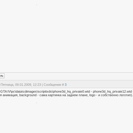
 Пятница, 09.01.2009, 12:23 | Сообщение #
3
, GTA IV\pc\data\cdimages\scripttxds\phone3d_hq_private0.wtd - phone3d_hq_private12.w
я анимация, background - сама картинка на заднем плане, logo - и собственно логотип)