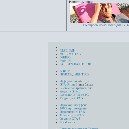
Новость месяца
Выбираем компьютер для GTA 
ГЛАВНАЯ
ФОРУМ GTA V
ВИДЕО
ФАЙЛЫ
ГАЛЕРЕЯ КАРТИНОК
ВОЙТИ
ПРИСОЕДИНИТЬСЯ
Информация об игре
GTA Online
Наша банда
Системные требования
Коды на GTA 5
Скачать GTA 5 на PC
Моды для GTA 5
Игровой интерфейс
100% прохождения
Персонажи GTA 5
Транспорт GTA 5
Оружие GTA 5
Лос-Сантос
Секреты и пасхалки
Советы