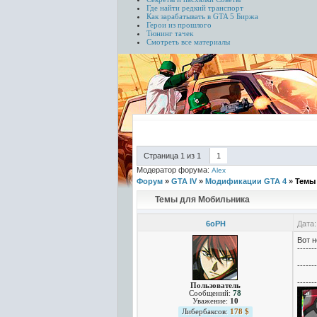
Где найти редкий транспорт
Как зарабатывать в GTA 5
Биржа
Герои из прошлого
Тюнинг тачек
Смотреть все материалы
Страница
1
из
1
1
Модератор форума:
Alex
Форум
»
GTA IV
»
Модификации GTA 4
»
Темы
Темы для Мобильника
6oPH
Дата:
Вот н
-------
-------
-------
Пользователь
Сообщений:
78
Уважение:
10
Либербаксов:
178 $