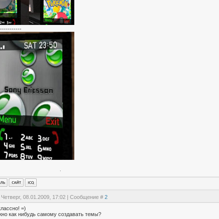
-----------
 Четверг, 08.01.2009, 17:02 | Сообщение #
2
классно! =)
жно как нибудь самому создавать темы?