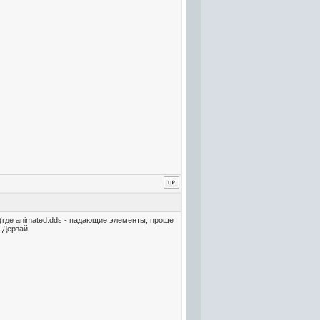
td (где animated.dds - падающие элементы, проще
. Дерзай