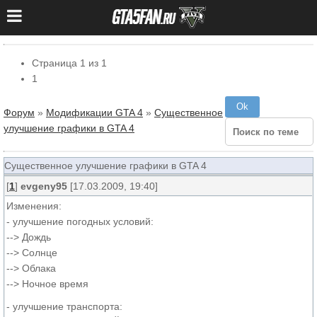
Страница
1
из
1
1
Форум
»
Модификации GTA 4
»
Существенное
улучшение графики в GTA 4
Существенное улучшение графики в GTA 4
[
1
]
evgeny95
[17.03.2009, 19:40]
Изменения:
- улучшение погодных условий:
--> Дождь
--> Солнце
--> Облака
--> Ночное время
- улучшение транспорта: