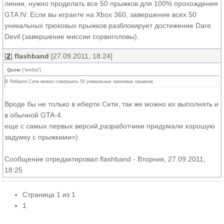
линии, нужно проделать все 50 прыжков для 100% прохождения
GTA IV. Если вы играете на Xbox 360, завершение всех 50
уникальных трюковых прыжков разблокирует достижение Dare
Devil (завершение миссии сорвиголовы).
[
2
]
flashband
[27.09.2011, 18:24]
Quote
(
"emfira"
)
В Либерти Сити можно совершать 50 уникальных трюковых прыжков
Вроде бы не только в иберти Сити, так же можно их выполнять и
в обычной GTA-4
еще с самых первых версий,разработчики придумали хорошую
задумку с прыжками=)
Сообщение отредактировал
flashband
-
Вторник, 27.09.2011,
18:25
Страница
1
из
1
1