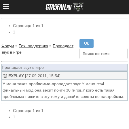
Страница
1
из
1
1
Форум
»
Тех. поддержка
»
Пропадает
звук в игре
Пропадает звук в игре
[
1
]
EXPLAY
[27.09.2011, 15:54]
У меня такая проблемма-пропадает звук.У меня гта4
финальный мод,она весит почти 30 гигов.У кого есть такая
проблемма пишите в эту тему и давайте советы по настройкам.
Страница
1
из
1
1