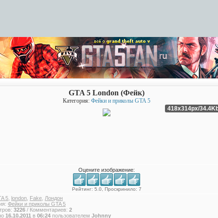
GTA 5 London (Фейк)
Категория:
Фейки и приколы GTA 5
418x314px/34.4K
Оцените изображение:
Рейтинг: 5.0, Проскринило: 7
A 5
,
london
,
Fake
,
Лондон
ия:
Фейки и приколы GTA 5
тров:
3226
/ Комментариев:
2
но
16.10.2011
в
06:24
пользователем
Johnny