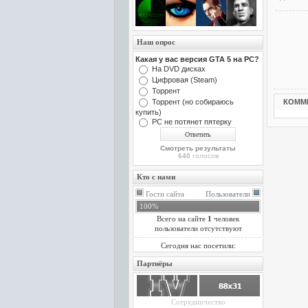
Наш опрос
Какая у вас версия GTA 5 на PC?
На DVD дисках
Цифровая (Steam)
Торрент
Торрент (но собираюсь
КОММ
купить)
PC не потянет пятерку
Смотреть результаты
640
голосов
Кто с нами
Гости сайта
Пользователи
100%
Всего на сайте
1
человек
пользователи отсутствуют
Сегодня нас посетили:
Партнёры
Сотрудничество