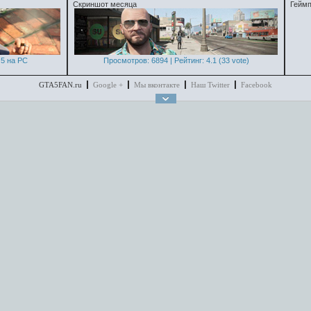
Скриншот месяца
Геймп
5 на PC
Просмотров: 6894 | Рейтинг: 4.1 (33 vote)
GTA5FAN.ru
Google +
Мы вконтакте
Наш Twitter
Facebook