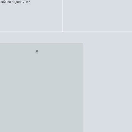
лейное видео GTA 5
0