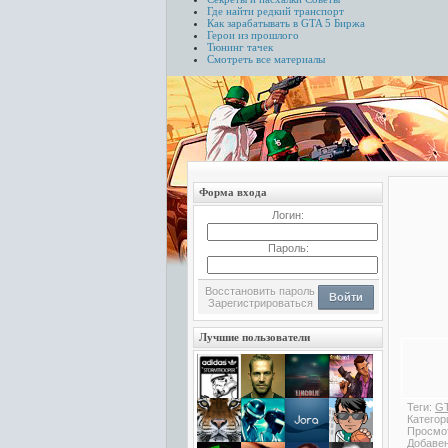
Где найти редкий транспорт
Как зарабатывать в GTA 5
Биржа
Герои из прошлого
Тюнинг тачек
Смотреть все материалы
Форма входа
Логин:
Пароль:
Восстановить пароль
Войти
Зарегистрироваться
Лучшие пользователи
Теги:
GT
Категор
Просмо
Добаве