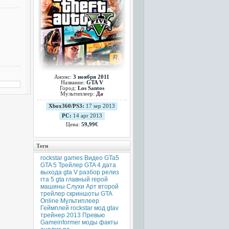
Анонс:
3 ноября 2011
Название:
GTA V
Город:
Los Santos
Мультиплеер:
Да
Xbox360/PS3:
17 sep 2013
PC:
14 apr 2013
Цена:
59,99€
Теги
rockstar games
Видео
GTa5
GTA 5
Трейлер
GTA 4
дата
выхода
gta V
разбор
релиз
гта 5
gta
главный герой
машины
Слухи
Арт
второй
трейлер
скриншоты
GTA
Online
Мультиплеер
Геймплей
rockstar
мод
gtav
трейнер
2013
Превью
Gameinformer
моды
факты