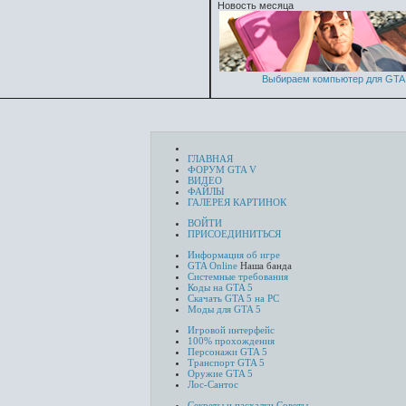
Новость месяца
Выбираем компьютер для GTA 
ГЛАВНАЯ
ФОРУМ GTA V
ВИДЕО
ФАЙЛЫ
ГАЛЕРЕЯ КАРТИНОК
ВОЙТИ
ПРИСОЕДИНИТЬСЯ
Информация об игре
GTA Online
Наша банда
Системные требования
Коды на GTA 5
Скачать GTA 5 на PC
Моды для GTA 5
Игровой интерфейс
100% прохождения
Персонажи GTA 5
Транспорт GTA 5
Оружие GTA 5
Лос-Сантос
Секреты и пасхалки
Советы